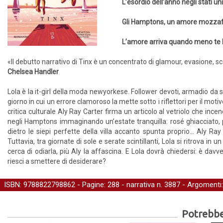
L’esordio dell’anno negli stati u
Gli Hamptons, un amore mozzafiato
L’amore arriva quando meno te l
«Il debutto narrativo di Tinx è un concentrato di glamour, evasione,
Chelsea Handler
Lola è la it-girl della moda newyorkese. Follower devoti, armadio da s
giorno in cui un errore clamoroso la mette sotto i riflettori per il mot
critica culturale Aly Ray Carter firma un articolo al vetriolo che ince
negli Hamptons immaginando un’estate tranquilla: rosé ghiacciato, pis
dietro le siepi perfette della villa accanto spunta proprio… Aly Ray
Tuttavia, tra giornate di sole e serate scintillanti, Lola si ritrova in 
cerca di odiarla, più Aly la affascina. E Lola dovrà chiedersi: è da
riesci a smettere di desiderare?
ISBN: 9788822798862 - Pagine: 288 -
narrativa
n. 3887 - Argomenti
Potrebber