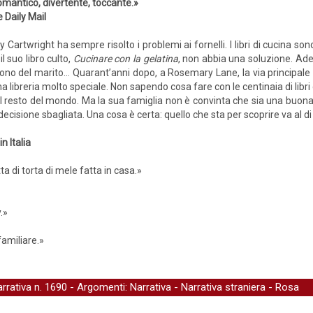
mantico, divertente, toccante.»
 Daily Mail
ty Cartwright ha sempre risolto i problemi ai fornelli. I libri di cucina s
 il suo libro culto,
Cucinare con la gelatina
, non abbia una soluzione. Ade
dono del marito… Quarant’anni dopo, a Rosemary Lane, la via principale d
na libreria molto speciale. Non sapendo cosa fare con le centinaia di libri
 il resto del mondo. Ma la sua famiglia non è convinta che sia una buona 
a decisione sbagliata. Una cosa è certa: quello che sta per scoprire va al 
n Italia
di torta di mele fatta in casa.»
.»
familiare.»
arrativa
n. 1690 - Argomenti:
Narrativa
-
Narrativa straniera
-
Rosa