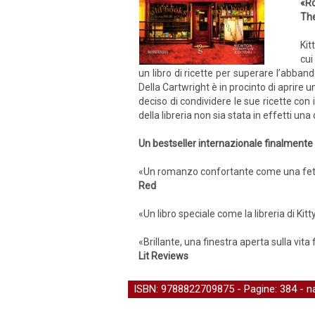
«Ro
The
Kit
cui
un libro di ricette per superare l’abban
Della Cartwright è in procinto di aprire u
deciso di condividere le sue ricette con
della libreria non sia stata in effetti un
Un bestseller internazionale finalmente i
«Un romanzo confortante come una fetta 
Red
«Un libro speciale come la libreria di Kitty
«Brillante, una finestra aperta sulla vita 
Lit Reviews
ISBN: 9788822709875 - Pagine: 384 -
n