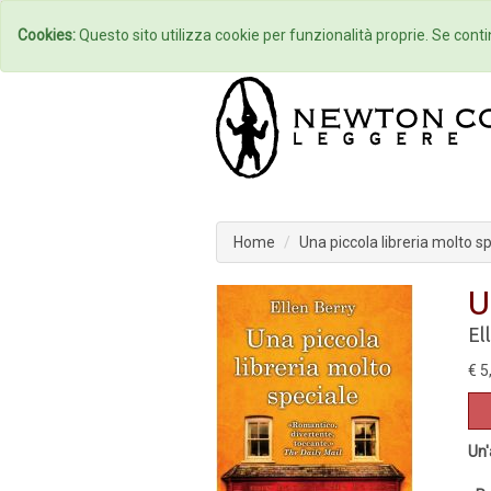
Home
Autori
Cookies:
Questo sito utilizza cookie per funzionalità proprie. Se contin
Home
Una piccola libreria molto s
U
El
€ 5
Un'