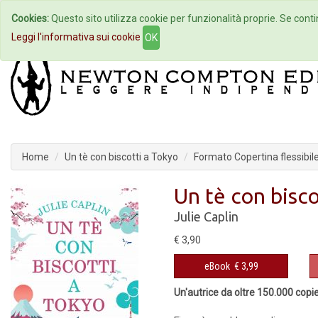
Cookies:
Questo sito utilizza cookie per funzionalità proprie. Se contin
Home
Autori
Eventi
Col
Leggi l'informativa sui cookie
OK
Home
Un tè con biscotti a Tokyo
Formato Copertina flessibil
Un tè con bisco
Julie Caplin
€ 3,90
eBook
€ 3,99
Un'autrice da oltre 150.000 copie