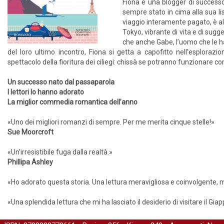
Fiona è una blogger di suc­cesso
sempre stato in cima alla sua lis
viaggio interamente pagato, è al 
Tokyo, vibrante di vita e di sugg
che anche Gabe, l’uomo che le ha s
del loro ultimo incon­tro, Fiona si getta a capofitto nell’esplorazion
spettacolo della fioritura dei ciliegi: chissà se potranno funzionare co
Un successo nato dal passaparola
I lettori lo hanno adorato
La miglior commedia romantica dell’anno
«Uno dei migliori romanzi di sempre. Per me merita cinque stelle!»
Sue Moorcroft
«Un’irresistibile fuga dalla realtà.»
Phillipa Ashley
«Ho adorato questa storia. Una lettura meravigliosa e coinvolgente, m
«Una splendida lettura che mi ha lasciato il desiderio di visitare il Gia