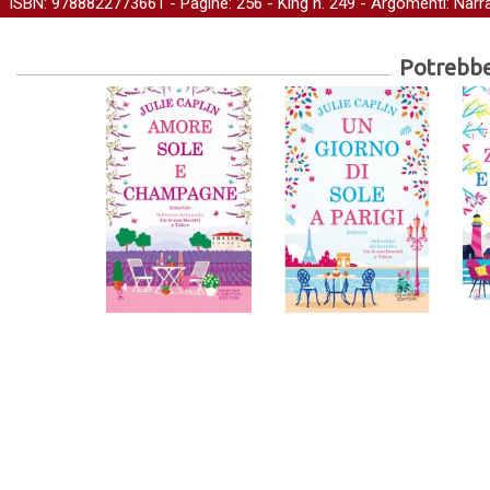
ISBN: 9788822773661 - Pagine: 256 -
King
n. 249 - Argomenti:
Narra
Potrebber