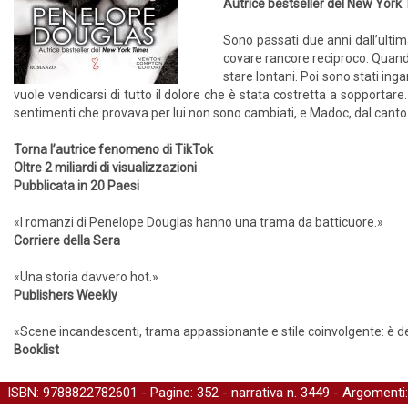
Autrice bestseller del New York
Sono passati due anni dall’ultim
covare rancore reciproco. Quando
stare lontani. Poi sono stati inga
vuole vendicarsi di tutto il dolore che è stata costretta a sopportare
sentimenti che provava per lui non sono cambiati, e Madoc, dal canto 
Torna l’autrice fenomeno di TikTok
Oltre 2 miliardi di visualizzazioni
Pubblicata in 20 Paesi
«I romanzi di Penelope Douglas hanno una trama da batticuore.»
Corriere della Sera
«Una storia davvero hot.»
Publishers Weekly
«Scene incandescenti, trama appassionante e stile coinvolgente: è dest
Booklist
ISBN: 9788822782601 - Pagine: 352 -
narrativa
n. 3449 - Argomenti