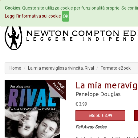
Cookies:
Questo sito utilizza cookie per funzionalità proprie. Se contin
Home
Autori
Eventi
Col
Leggi l'informativa sui cookie
OK
Home
La mia meravigliosa rivincita. Rival
Formato eBook
La mia meravigl
Penelope Douglas
€ 3,99
eBook
€ 3,99
Fall Away Series