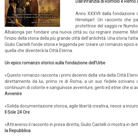
Dall’infanzia di Romolo e Remo a
Anno XXXVII dalla fondazione d
Himelqart. Un racconto che par
protettrice del saggio re Numitor
Albalonga per fondare una nuova città su cui regnare insieme. Molti
l’inizio della storia della più grande città dell’antichità. Una storia fatt
Giulio Castelli fonde storia e leggenda per creare un romanzo epico e a
quella che diventerà la Città Eterna.
Un epico romanzo storico sulla fondazione dell’Urbe
«Questo romanzo racconta i primi decenni della vita della Città Etern
direttamente da lui, primo re di Roma, a un suo fedele scrivano d
continuum di colorite e sanguinose avventure, genti ed etnie che si avvi
Avvenire
«Solida documentazione storica, agile libertà creativa, riesce a incurio
Il Sole 24 Ore
«Attraverso il racconto in presa diretta, Giulio Castelli ci mostra in 
la Repubblica