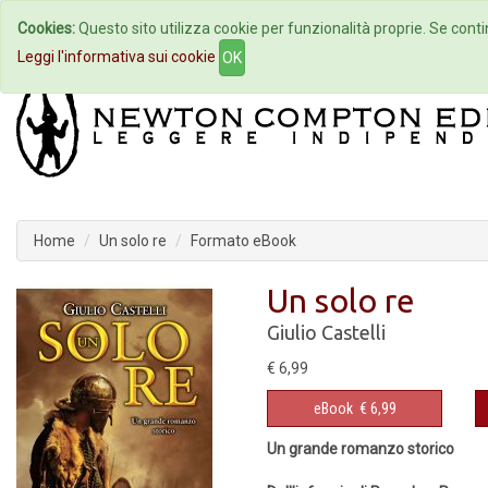
Cookies:
Questo sito utilizza cookie per funzionalità proprie. Se contin
Home
Autori
Eventi
Col
Leggi l'informativa sui cookie
OK
Home
Un solo re
Formato eBook
Un solo re
Giulio Castelli
€ 6,99
eBook
€ 6,99
Un grande romanzo storico