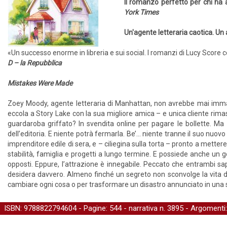
Il romanzo perfetto per chi h
York Times
Un'agente letteraria caotica. Un
«Un successo enorme in libreria e sui social. I romanzi di Lucy Score ce
D – la Repubblica
Mistakes Were Made
Zoey Moody, agente letteraria di Manhattan, non avrebbe mai immagin
eccola a Story Lake con la sua migliore amica – e unica cliente rimast
guardaroba griffato? In svendita online per pagare le bollette. M
dell’editoria. E niente potrà fermarla. Be’… niente tranne il suo nuo
imprenditore edile di sera, e – ciliegina sulla torta – pronto a metter
stabilità, famiglia e progetti a lungo termine. E possiede anche un
opposti. Eppure, l’attrazione è innegabile. Peccato che entrambi sa
desidera davvero. Almeno finché un segreto non sconvolge la vita di
cambiare ogni cosa o per trasformare un disastro annunciato in una
ISBN: 9788822794604 - Pagine: 544 -
narrativa
n. 3895 - Argomenti