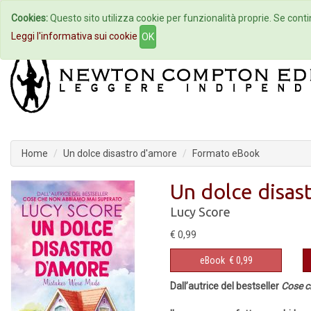
Cookies:
Questo sito utilizza cookie per funzionalità proprie. Se contin
Home
Autori
Eventi
Col
Leggi l'informativa sui cookie
OK
Home
Un dolce disastro d'amore
Formato eBook
Un dolce disas
Lucy Score
€ 0,99
eBook
€ 0,99
Dall’autrice del bestseller
Cose c