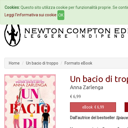
Cookies:
Questo sito utilizza cookie per funzionalità proprie. Se contin
Home
Autori
Eventi
Col
Leggi l'informativa sui cookie
OK
Home
Un bacio di troppo
Formato eBook
Un bacio di tr
Anna Zarlenga
€ 6,99
eBook
€ 6,99
Dall’autrice del bestseller
Spiacen