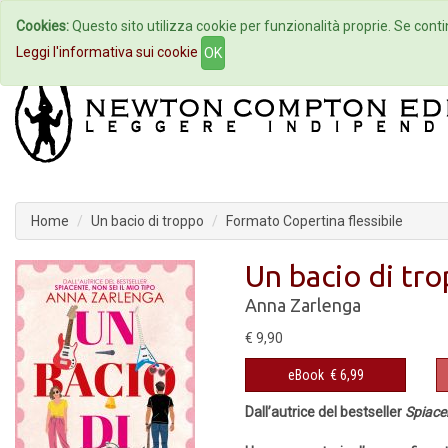
Cookies:
Questo sito utilizza cookie per funzionalità proprie. Se contin
Home
Autori
Eventi
Col
Leggi l'informativa sui cookie
OK
Home
Un bacio di troppo
Formato Copertina flessibile
Un bacio di tr
Anna Zarlenga
€ 9,90
eBook
€ 6,99
Dall’autrice del bestseller
Spiacen