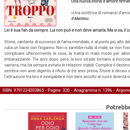
Una nuova storia d’amore firmat
«Una scrittrice di romanzi d’am
Il Mattino
Lei è sua fan da sempre. Lui non può e non deve amarla. Ma si sa, il 
Stone, cantante di successo di fama mondiale, è al punto più alto de
ruba un bacio con l’inganno. Non ci sarebbe nulla di male, se non fosse
complicare ulteriormente le cose, la tratta in malo modo per allonta
imbarazzante. Tre anni dopo, però, le loro strade tornano a incrociar
carriera, ma ha sempre evitato le relazioni stabili. Complice il desti
sembra non aver digerito il rifiuto di tre anni prima, Stone è deciso 
l’attrazione tra loro è innegabile e non dare ascolto al cuore diventa s
ISBN: 9791224203865 - Pagine: 320 -
Anagramma
n. 1396 - Argome
Potrebber