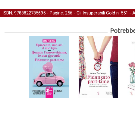
ISBN: 9788822785695 - Pagine: 256 -
Gli Insuperabili Gold
n. 551 - 
Potrebber