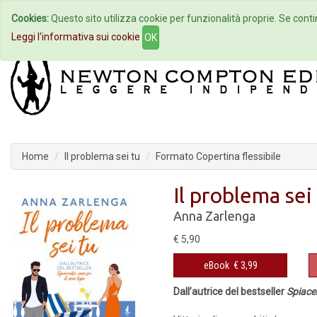
Cookies:
Questo sito utilizza cookie per funzionalità proprie. Se contin
Home
Autori
Eventi
Col
Leggi l'informativa sui cookie
OK
Home
Il problema sei tu
Formato Copertina flessibile
Il problema sei
Anna Zarlenga
€ 5,90
eBook
€ 3,99
Dall’autrice del bestseller
Spiacen