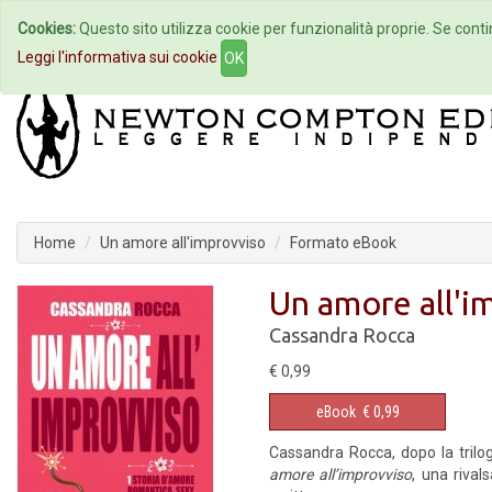
Cookies:
Questo sito utilizza cookie per funzionalità proprie. Se contin
Home
Autori
Eventi
Col
Leggi l'informativa sui cookie
OK
Home
Un amore all'improvviso
Formato eBook
Un amore all'i
Cassandra Rocca
€ 0,99
eBook
€ 0,99
Cassandra Rocca, dopo la trilo
amore all’improvviso
, una riva