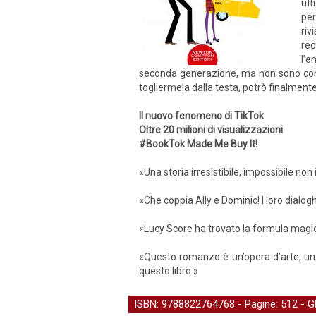
uff
per
riv
red
l’e
seconda generazione, ma non sono come 
togliermela dalla testa, potrò finalmente
Il nuovo fenomeno di TikTok
Oltre 20 milioni di visualizzazioni
#BookTok Made Me Buy It!
«Una storia irresistibile, impossibile non
«Che coppia Ally e Dominic! I loro dialogh
«Lucy Score ha trovato la formula magica:
«Questo romanzo è un’opera d’arte, un
questo libro.»
ISBN: 9788822764768 - Pagine: 512 -
G