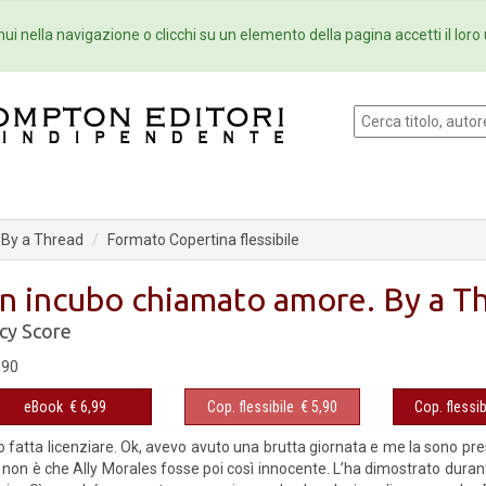
Eventi
Collane
Newsletter
Ebo
ui nella navigazione o clicchi su un elemento della pagina accetti il loro 
 By a Thread
Formato Copertina flessibile
n incubo chiamato amore. By a T
cy Score
,90
eBook
€ 6,99
Cop. flessibile
€ 5,90
Cop. flessib
o fatta licenziare. Ok, avevo avuto una brutta giornata e me la sono pr
non è che Ally Morales fosse poi così innocente. L’ha dimostrato durante 