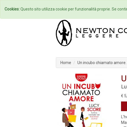
Home
Autori
Cookies:
Questo sito utilizza cookie per funzionalità proprie. Se contin
Home
Un incubo chiamato amore.
U
Lu
€ 5
L’h
Ma 