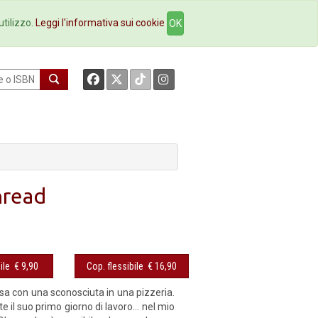
okstore
Contatti
utilizzo.
Leggi l'informativa sui cookie
OK
hread
ile
€ 9,90
Cop. flessibile
€ 16,90
esa con una sconosciuta in una pizzeria.
il suo primo giorno di lavoro... nel mio