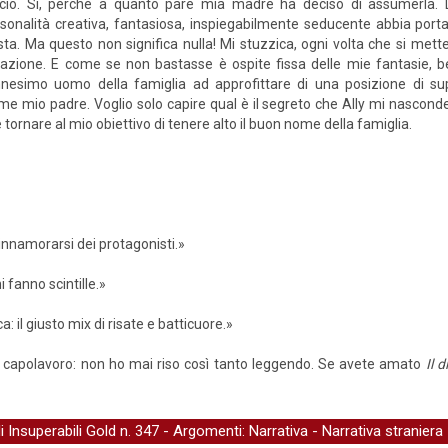
icio. Sì, perché a quanto pare mia madre ha deciso di assumerla. 
sonalità creativa, fantasiosa, inspiegabilmente seducente abbia porta
ista. Ma questo non significa nulla! Mi stuzzica, ogni volta che si met
azione. E come se non bastasse è ospite fissa delle mie fantasie, ben
nnesimo uomo della famiglia ad approfittare di una posizione di s
mio padre. Voglio solo capire qual è il segreto che Ally mi nasconde.
 tornare al mio obiettivo di tenere alto il buon nome della famiglia.
 innamorarsi dei protagonisti.»
i fanno scintille.»
 il giusto mix di risate e batticuore.»
 capolavoro: non ho mai riso così tanto leggendo. Se avete amato
Il 
li Insuperabili Gold
n. 347 - Argomenti:
Narrativa
-
Narrativa straniera