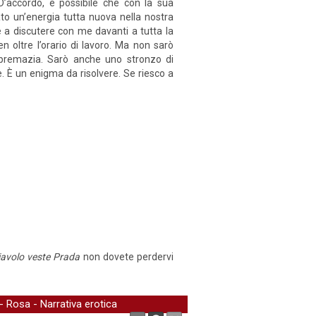
D’accordo, è possibile che con la sua
to un’energia tutta nuova nella nostra
te a discutere con me davanti a tutta la
 oltre l’orario di lavoro. Ma non sarò
upremazia. Sarò anche uno stronzo di
 È un enigma da risolvere. Se riesco a
diavolo veste Prada
non dovete perdervi
-
Rosa
-
Narrativa erotica