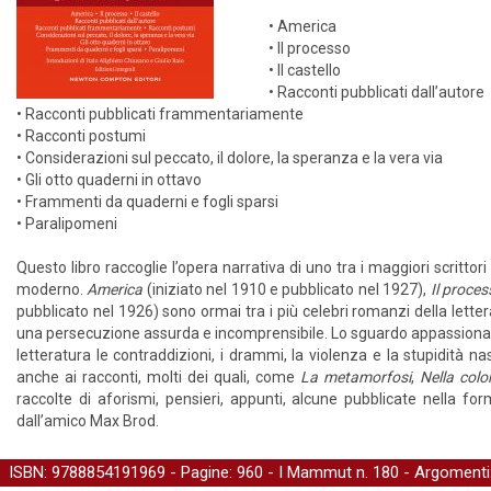
• America
• Il processo
• Il castello
• Racconti pubblicati dall’autore
• Racconti pubblicati frammentariamente
• Racconti postumi
• Considerazioni sul peccato, il dolore, la speranza e la vera via
• Gli otto quaderni in ottavo
• Frammenti da quaderni e fogli sparsi
• Paralipomeni
Questo libro raccoglie l’opera narrativa di uno tra i maggiori scrittor
moderno.
America
(iniziato nel 1910 e pubblicato nel 1927),
Il proces
pubblicato nel 1926) sono ormai tra i più celebri romanzi della letter
una persecuzione assurda e incomprensibile. Lo sguardo appassionato
letteratura le contraddizioni, i drammi, la violenza e la stupidità na
anche ai racconti, molti dei quali, come
La metamorfosi
,
Nella colo
raccolte di aforismi, pensieri, appunti, alcune pubblicate nella f
dall’amico Max Brod.
ISBN: 9788854191969 - Pagine: 960 -
I Mammut
n. 180 - Argomenti