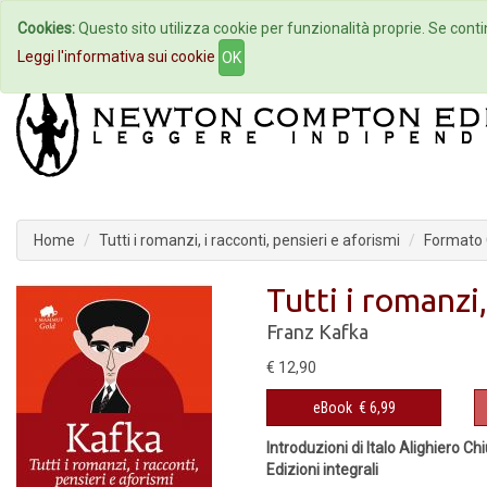
Cookies:
Questo sito utilizza cookie per funzionalità proprie. Se contin
Home
Autori
Eventi
Col
Leggi l'informativa sui cookie
OK
Home
Tutti i romanzi, i racconti, pensieri e aforismi
Formato 
Tutti i romanzi,
Franz Kafka
€ 12,90
eBook
€ 6,99
Introduzioni di Italo Alighiero Ch
Edizioni integrali