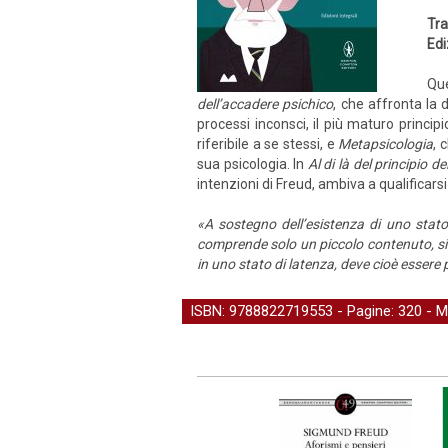
Tra
Edi
Que
dell’accadere psichico
, che affronta la 
processi inconsci, il più maturo princi
riferibile a se stessi, e
Metapsicologia
, 
sua psicologia. In
Al di là del principio de
intenzioni di Freud, ambiva a qualificar
«A sostegno dell’esistenza di uno stat
comprende solo un piccolo contenuto, si
in uno stato di latenza, deve cioè essere
ISBN: 9788822719553 - Pagine: 320 -
M