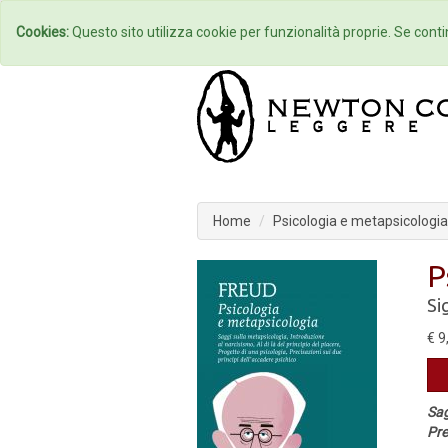
Home
Autori
Cookies:
Questo sito utilizza cookie per funzionalità proprie. Se contin
Home
Psicologia e metapsicologia
P
Si
€ 9
Sag
Pre