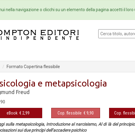
Eventi
Collane
Newsletter
Ebo
ui nella navigazione o clicchi su un elemento della pagina accetti il loro 
Formato Copertina flessibile
sicologia e metapsicologia
gmund Freud
,90
eBook
€ 2,99
Cop. flessibile
€ 9,90
Cop. flessibi
gi sulla metapsicologia, Introduzione al narcisismo, Al di là del principio
cisazioni sui due princìpi dell’accadere psichico