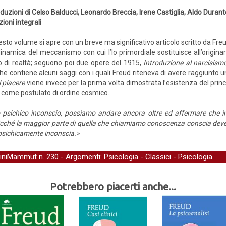
duzioni di Celso Balducci, Leonardo Breccia, Irene Castiglia, Aldo Dura
zioni integrali
sto volume si apre con un breve ma significativo articolo scritto da Fre
dinamica del meccanismo con cui l’Io primordiale sostituisce all’originar
pio di realtà; seguono poi due opere del 1915,
Introduzione al narcisism
che contiene alcuni saggi con i quali Freud riteneva di avere raggiunto u
l piacere
viene invece per la prima volta dimostrata l’esistenza del princ
si come postulato di ordine cosmico.
o psichico inconscio, possiamo andare ancora oltre ed affermare che 
cché la maggior parte di quella che chiamiamo conoscenza conscia deve 
 psichicamente inconscia.»
iniMammut
n. 230 - Argomenti:
Psicologia
-
Classici
-
Psicologia
Potrebbero piacerti anche...