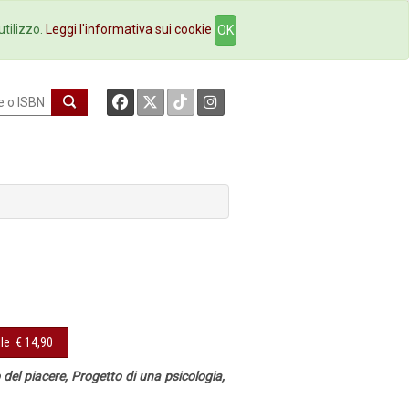
okstore
Contatti
utilizzo.
Leggi l'informativa sui cookie
OK
le
€ 14,90
 del piacere, Progetto di una psicologia,