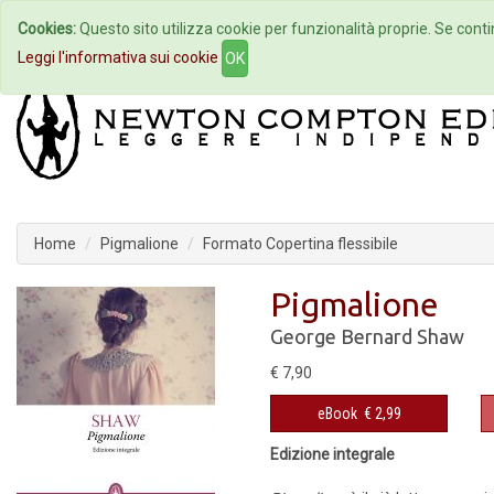
Cookies:
Questo sito utilizza cookie per funzionalità proprie. Se contin
Home
Autori
Eventi
Col
Leggi l'informativa sui cookie
OK
Home
Pigmalione
Formato Copertina flessibile
Pigmalione
George Bernard Shaw
€ 7,90
eBook
€ 2,99
Edizione integrale