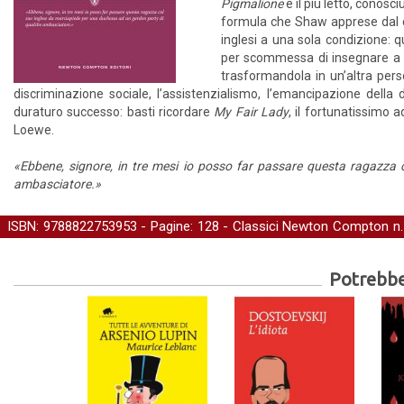
Pigmalione
è il più letto, conosc
formula che Shaw apprese dal co
inglesi a una sola condizione: q
per scommessa di insegnare a El
trasformandola in un’altra pers
discriminazione sociale, l’assistenzialismo, l’emancipazione del
duraturo successo: basti ricordare
My Fair Lady
, il fortunatissimo
Loewe.
«Ebbene, signore, in tre mesi io posso far passare questa ragazza
ambasciatore.»
ISBN: 9788822753953 - Pagine: 128 -
Classici Newton Compton
n.
straniera
Potrebber