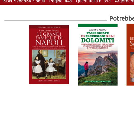
ISBN: 9788854198890 - Pagine: 448 -
Quest'Italia
n. 393 - Argoment
Potrebber