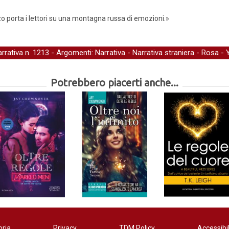
o porta i lettori su una montagna russa di emozioni.»
arrativa
n. 1213 - Argomenti:
Narrativa
-
Narrativa straniera
-
Rosa
-
Potrebbero piacerti anche...
oria
Privacy
TDM Policy
Accessibil