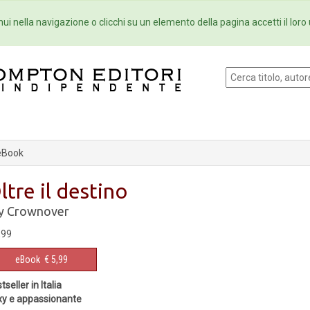
Eventi
Collane
Newsletter
Ebo
ui nella navigazione o clicchi su un elemento della pagina accetti il loro 
eBook
ltre il destino
y Crownover
,99
eBook
€ 5,99
tseller in Italia
y e appassionante