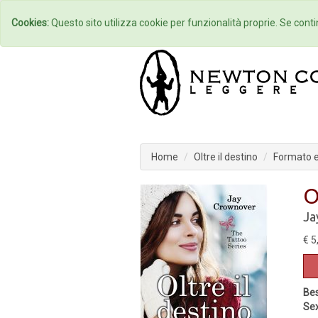
Home
Autori
Cookies:
Questo sito utilizza cookie per funzionalità proprie. Se contin
Home
Oltre il destino
Formato 
O
Ja
€ 5
Bes
Sex