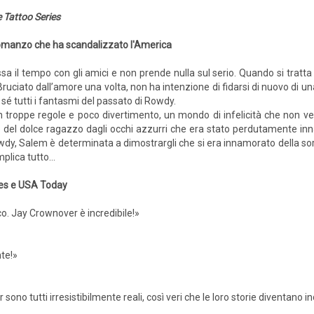
 Tattoo Series
romanzo che ha scandalizzato l'America
a il tempo con gli amici e non prende nulla sul serio. Quando si tratta
ruciato dall’amore una volta, non ha intenzione di fidarsi di nuovo di un
 sé tutti i fantasmi del passato di Rowdy.
 troppe regole e poco divertimento, un mondo di infelicità che non ve
cordo del dolce ragazzo dagli occhi azzurri che era stato perdutamente 
Rowdy, Salem è determinata a dimostrargli che si era innamorato della so
mplica tutto…
mes e USA Today
o. Jay Crownover è incredibile!»
te!»
sono tutti irresistibilmente reali, così veri che le loro storie diventano in