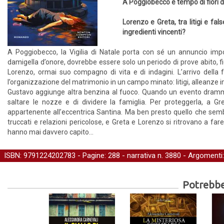
A Poggiobecco è tempo di fiori d’
Lorenzo e Greta, tra litigi e fal
ingredienti vincenti?
A Poggiobecco, la Vigilia di Natale porta con sé un annuncio imp
damigella d’onore, dovrebbe essere solo un periodo di prove abito, fi
Lorenzo, ormai suo compagno di vita e di indagini. L’arrivo della
l’organizzazione del matrimonio in un campo minato: litigi, alleanze 
Gustavo aggiunge altra benzina al fuoco. Quando un evento drammati
saltare le nozze e di dividere la famiglia. Per proteggerla, a Gr
appartenente all’eccentrica Santina. Ma ben presto quello che sembr
truccati e relazioni pericolose, e Greta e Lorenzo si ritrovano a fa
hanno mai davvero capito...
ISBN: 9791224202783 - Pagine: 288 -
narrativa
n. 3880 - Argomenti
Potrebber