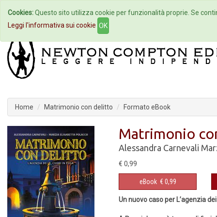
Cookies:
Questo sito utilizza cookie per funzionalità proprie. Se contin
Home
Autori
Eventi
Col
Leggi l'informativa sui cookie
OK
Home
Matrimonio con delitto
Formato eBook
Matrimonio con
Alessandra Carnevali
Marz
€ 0,99
eBook
€ 0,99
Un nuovo caso per L’agenzia dei 