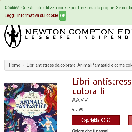
Cookies:
Questo sito utilizza cookie per funzionalità proprie. Se contin
Home
Autori
Eventi
Col
Leggi l'informativa sui cookie
OK
Home
Libri antistress da colorare. Animali fantastici e come colo
Libri antistres
colorarli
AA.VV.
€ 7,90
Cop. rigida
€ 5,90
Colora che ti passa!