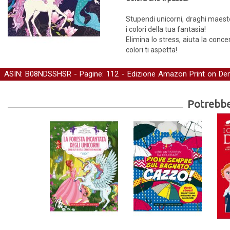
Stupendi unicorni, draghi maesto
i colori della tua fantasia!
Elimina lo stress, aiuta la conc
colori ti aspetta!
ASIN: B08NDSSHSR - Pagine: 112 -
Edizione Amazon Print on D
Self-help, salute e benessere
-
Libri da colorare
Potrebber