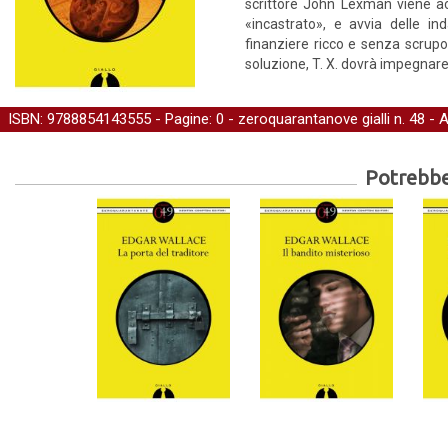
scrittore John Lexman viene ac
«incastrato», e avvia delle in
finanziere ricco e senza scrup
soluzione, T. X. dovrà impegnare l
ISBN: 9788854143555 - Pagine: 0 -
zeroquarantanove gialli
n. 48 - 
Potrebber