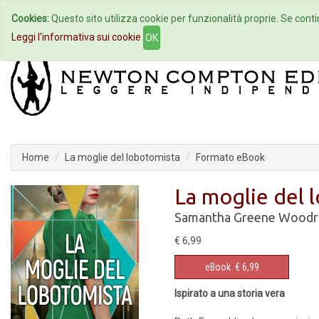
Cookies:
Questo sito utilizza cookie per funzionalità proprie. Se contin
Home
Autori
Eventi
Col
Leggi l'informativa sui cookie
OK
Home
La moglie del lobotomista
Formato eBook
La moglie del 
Samantha Greene Woodr
€ 6,99
eBook
€ 6,99
Ispirato a una storia vera