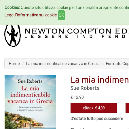
Cookies:
Questo sito utilizza cookie per funzionalità proprie. Se contin
Home
Autori
Eventi
Col
Leggi l'informativa sui cookie
OK
Home
La mia indimenticabile vacanza in Grecia
Formato Cope
La mia indiment
Sue Roberts
€ 12,90
eBook
€ 4,99
D'estate tutto può succedere