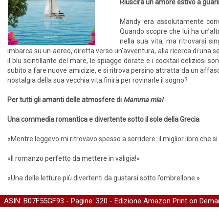
Riuscirà un amore estivo a guar
Mandy era assolutamente conv
Quando scopre che lui ha un’altr
nella sua vita, ma ritrovarsi 
imbarca su un aereo, diretta verso un’avventura, alla ricerca di una s
il blu scintillante del mare, le spiagge dorate e i cocktail deliziosi
subito a fare nuove amicizie, e si ritrova persino attratta da un affa
nostalgia della sua vecchia vita finirà per rovinarle il sogno?
Per tutti gli amanti delle atmosfere di
Mamma mia!
Una commedia romantica e divertente sotto il sole della Grecia
«Mentre leggevo mi ritrovavo spesso a sorridere: il miglior libro che 
«Il romanzo perfetto da mettere in valigia!»
«Una delle letture più divertenti da gustarsi sotto l’ombrellone.»
ASIN: B07F55GF93 - Pagine: 320 -
Edizione Amazon Print on Dema