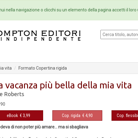
Eventi
Collane
Newsletter
Ebo
ui nella navigazione o clicchi su un elemento della pagina accetti il loro 
ia vita
Formato Copertina rigida
a vacanza più bella della mia vita
e Roberts
,90
eBook
€ 3,99
Cop. rigida
€ 4,90
Cop. flessibi
deva di non poter più amare... ma si sbagliava