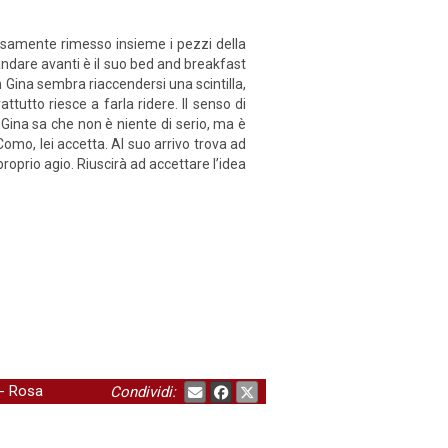
osamente rimesso insieme i pezzi della
 andare avanti è il suo bed and breakfast
 in Gina sembra riaccendersi una scintilla,
utto riesce a farla ridere. Il senso di
. Gina sa che non è niente di serio, ma è
Como, lei accetta. Al suo arrivo trova ad
proprio agio. Riuscirà ad accettare l’idea
-
Rosa
Condividi: