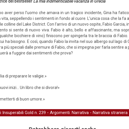
rice del bestseller
La mia indimenticabile vacanza in Grecia
o aver perso l’uomo che amava in un tragico incidente, Gina ha fatic
 vita, seppellendo i sentimenti in fondo al cuore. L’unica cosa che la fa
 le colline del Lake District. Con l’arrivo di un nuovo ospite, Fabio Garcia,
 si sente di nuovo viva. Fabio è alto, bello e affascinante, ma sopratt
ualche bicchiere di vino) finiscono per spingerla tra le braccia di Fabio
i ha bisogno. E così, quando Fabio la invita nel suo albergo sul lago di 
ra più speciali dalle premure di Fabio, che si impegna per farla sentire a 
tinuerà a fuggire dai sentimenti che prova?
ia di preparare le valigie.»
vi inizi... Un libro che si divora!»
e metterti di buon umore.»
li Insuperabili Gold
n. 239 - Argomenti:
Narrativa
-
Narrativa straniera