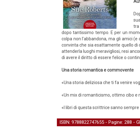
Aut
Dop
sua
tra
dopo tantissimo tempo. E per un momento
colpa non l’abbandona, ma gli amici (e q
convinta che sia esattamente quello di cu
attenderla luoghi meravigliosi, resi anco
di avere il diritto di essere felice o con
Una storia romantica e commovente
«Una storia deliziosa che ti fa venire vogl
«Un mix di romanticismo, ottimo cibo e nuo
«I libri di questa scrittrice sanno sempr
ISBN: 9788822747655 - Pagine: 288 -
G