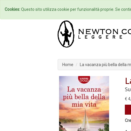
Home
Autori
Cookies:
Questo sito utilizza cookie per funzionalità proprie. Se contin
Home
La vacanza più bella della m
L
Su
€ 4
Cre