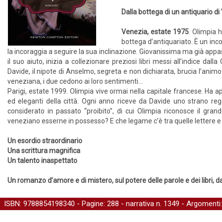
Dalla bottega di un antiquario di
Venezia, estate 1975
. Olimpia 
bottega d’antiquariato. È un inco
la incoraggia a seguire la sua inclinazione. Giovanissima ma già appass
il suo aiuto, inizia a collezionare preziosi libri messi all’indice da
Davide, il nipote di Anselmo, segreta e non dichiarata, brucia l’animo 
veneziana, i due cedono ai loro sentimenti…
Parigi, estate 1999. Olimpia vive ormai nella capitale francese. Ha ape
ed eleganti della città. Ogni anno riceve da Davide uno strano re
considerato in passato “proibito”, di cui Olimpia riconosce il gr
veneziano esserne in possesso? E che legame c’è tra quelle lettere e
Un esordio straordinario
Una scrittura magnifica
Un talento inaspettato
Un romanzo d’amore e di mistero, sul potere delle parole e dei libri, da u
ISBN: 9788854198340 - Pagine: 288 -
narrativa
n. 1349 - Argomenti