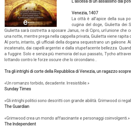
L'ascesa di un assassino dai pot
Venezia, 1407
La città è all’apice della sua 
cugina del doge, Giulietta dei 
Giulietta sarà costretta a sposare Janus, re di Cipro, un’unione che 
una notte, mentre prega nella cappella privata, Giulietta viene rapita d
Al porto, intanto, gli ufficiali della dogana sequestrano un galeone. 
incatenato, dai capelli argentei e dalla stupefacente bellezza. Quando 
a fuggire. Solo e senza più memoria del suo passato, Tycho attraverser
lottando contro le forze oscure che lo circondano…
Tra gli intrighi di corte della Repubblica di Venezia, un ragazzo scopre
«Un romanzo torbido, decadente. Irresistibile.»
Sunday Times
«Gli intrighi politici sono descritti con grande abilità. Grimwood ci re
The Guardian
«Grimwood crea un mondo affascinante e personaggi coinvolgenti.»
The Independent