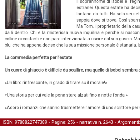
Il soprannome di Isobel è “regin
estranei. Questa estate ha deci
lontano da tutti. Ha solo sei s
sappia dove si trova. Così sbarr
Ma Tom, il proprietario della cas
da lì dentro. Chi è la misteriosa nuova inquilina e perché si nasc
colline circostanti e non pare intenzionata a uscire dal suo guscio. Ma
blu, che ha appena deciso che la sua missione personale è stanarla. Isob
La commedia perfetta per l’estate
Un cuore di ghiaccio è difficile da scalfire, ma quello di Isobel sembra
«Un libro rinfrescante, in grado di tirare su il morale!»
«Una storia per cui vale la pena stare alzati fino a notte fonda.»
«Adoro i romanzi che sanno trasmettere l’amore di uno scrittore per 
ISBN: 9788822747389 - Pagine: 256 -
narrativa
n. 2643 - Argomenti