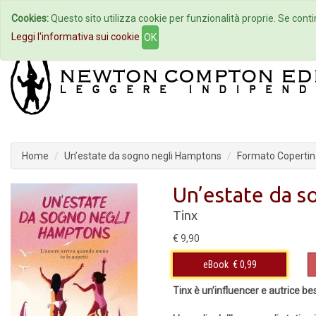
Cookies:
Questo sito utilizza cookie per funzionalità proprie. Se contin
Home
Autori
Eventi
Col
Leggi l'informativa sui cookie
OK
Home
Un’estate da sogno negli Hamptons
Formato Copertina
Un’estate da 
Tinx
€ 9,90
eBook
€ 0,99
Tinx è un’influencer e autrice be