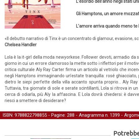
L’esordio dell’anno negli stati u
Gli Hamptons, un amore mozzafiato
L’amore arriva quando meno te l
«Il debutto narrativo di Tinx è un concentrato di glamour, evasione,
Chelsea Handler
Lola è la it-girl della moda newyorkese. Follower devoti, armadio da s
giorno in cui un errore clamoroso la mette sotto i riflettori per il mot
critica culturale Aly Ray Carter firma un articolo al vetriolo che ince
negli Hamptons immaginando un’estate tranquilla: rosé ghiacciato, pis
dietro le siepi perfette della villa accanto spunta proprio… Aly Ray
Tuttavia, tra giornate di sole e serate scintillanti, Lola si ritrova in 
cerca di odiarla, più Aly la affascina. E Lola dovrà chiedersi: è da
riesci a smettere di desiderare?
ISBN: 9788822798855 - Pagine: 288 -
Anagramma
n. 1399 - Argome
Potrebber