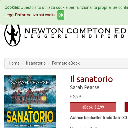
Cookies:
Questo sito utilizza cookie per funzionalità proprie. Se contin
Home
Autori
Eventi
Col
Leggi l'informativa sui cookie
OK
Home
Il sanatorio
Formato eBook
Il sanatorio
Sarah Pearse
€ 2,99
eBook
€ 2,99
Autrice bestseller tradotta in 30