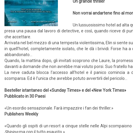
Un grande thriller
Non vorrai andartene fino al mom
Un lussuosissimo hotel ad alta qu
presa una pausa dal lavoro di detective, e così, quando riceve di punt
che accettare.
Arrivata nel bel mezzo di una tempesta violentissima, Elin si sente su
in quell’hotel, completamente isolato, che le dà i brividi. Forse ha 
abbandonato…
Quando, la mattina dopo, gli invitati scoprono che Laure, la promess
davanti a domande che non avrebbe mai voluto porsi. Suo fratello ha 
La neve caduta blocca l’accesso all’hotel e il panico comincia a d
scomparsa. Ed è l’unica che avrebbe potuto avvertirli del pericolo...
Besteller istantaneo del «Sunday Times» e del «New York Times»
Pubblicato in 30 Paesi
«Un esordio sensazionale. Farà impazzire i fan dei thriller.»
Publishers Weekly
«Quando gli ospiti di un resort a cinque stelle nelle Alpi scompaiono
Shining
ma con il tutto esaurito.»