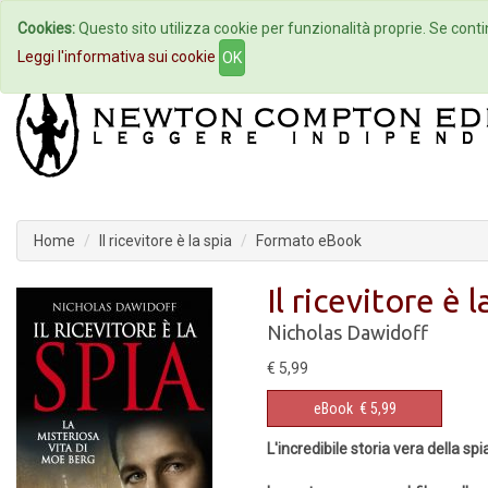
Cookies:
Questo sito utilizza cookie per funzionalità proprie. Se contin
Home
Autori
Eventi
Col
Leggi l'informativa sui cookie
OK
Home
Il ricevitore è la spia
Formato eBook
Il ricevitore è l
Nicholas Dawidoff
€ 5,99
eBook
€ 5,99
L'incredibile storia vera della s