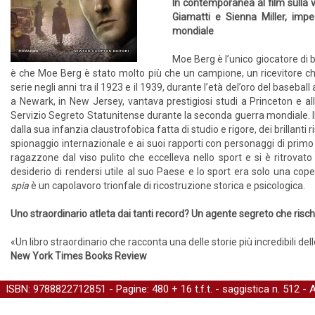
In contemporanea al film sulla v
Giamatti e Sienna Miller, imp
mondiale
Moe Berg è l’unico giocatore di ba
è che Moe Berg è stato molto più che un campione, un ricevitore ch
serie negli anni tra il 1923 e il 1939, durante l’età del’oro del baseb
a Newark, in New Jersey, vantava prestigiosi studi a Princeton e a
Servizio Segreto Statunitense durante la seconda guerra mondiale. I
dalla sua infanzia claustrofobica fatta di studio e rigore, dei brillanti r
spionaggio internazionale e ai suoi rapporti con personaggi di pri
ragazzone dal viso pulito che eccelleva nello sport e si è ritrovato
desiderio di rendersi utile al suo Paese e lo sport era solo una co
spia
è un capolavoro trionfale di ricostruzione storica e psicologica.
Uno straordinario atleta dai tanti record? Un agente segreto che risch
«Un libro straordinario che racconta una delle storie più incredibili dell
New York Times Books Review
ISBN: 9788822712851 - Pagine: 480 + 16 t.f.t. -
saggistica
n. 512 - 