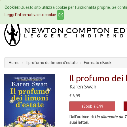
Cookies:
Questo sito utilizza cookie per funzionalità proprie. Se contin
Home
Autori
Eventi
Col
Leggi l'informativa sui cookie
OK
Home
Il profumo dei limoni d’estate
Formato eBook
Il profumo dei 
Karen Swan
€ 6,99
eBook
€ 6,99
Dall’autrice di
Un diamante da T
suoi lettori.