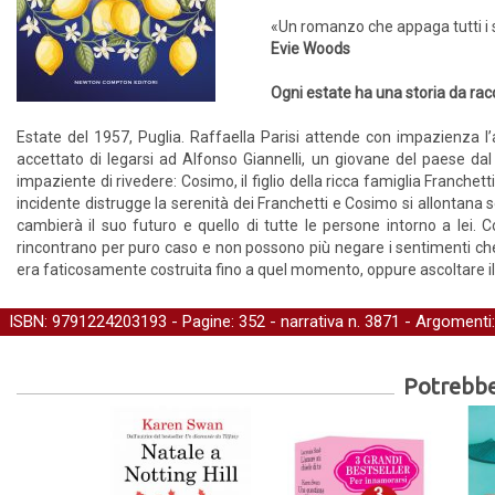
«Un romanzo che appaga tutti i 
Evie Woods
Ogni estate ha una storia da ra
Estate del 1957, Puglia. Raffaella Parisi attende con impazienza l’ar
accettato di legarsi ad Alfonso Giannelli, un giovane del paese da
impaziente di rivedere: Cosimo, il figlio della ricca famiglia Franchet
incidente distrugge la serenità dei Franchetti e Cosimo si allontana 
cambierà il suo futuro e quello di tutte le persone intorno a lei. 
rincontrano per puro caso e non possono più negare i sentimenti che li
era faticosamente costruita fino a quel momento, oppure ascoltare il 
ISBN: 9791224203193 - Pagine: 352 -
narrativa
n. 3871 - Argomenti
Potrebber