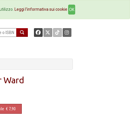
okstore
Contatti
utilizzo.
Leggi l'informativa sui cookie
OK
er Ward
ile
€ 7,90