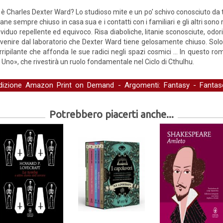
 è Charles Dexter Ward? Lo studioso mite e un po' schivo conosciuto da 
ane sempre chiuso in casa sua e i contatti con i familiari e gli altri sono 
ividuo repellente ed equivoco. Risa diaboliche, litanie sconosciute, odor
venire dal laboratorio che Dexter Ward tiene gelosamente chiuso. Solo all
orripilante che affonda le sue radici negli spazi cosmici ... In questo
n Uno», che rivestirà un ruolo fondamentale nel Ciclo di Cthulhu.
dizione Amazon Print on Demand
- Argomenti:
Fantasy
-
Fantas
ratura
-
Narrativa
-
Narrativa straniera
Potrebbero piacerti anche...