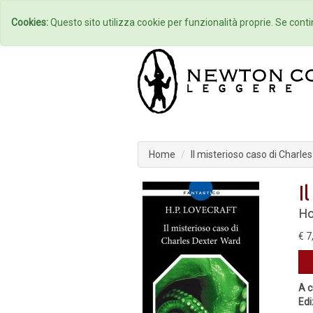
Home
Autori
Cookies:
Questo sito utilizza cookie per funzionalità proprie. Se contin
Home
Il misterioso caso di Charle
I
Ho
€ 7
A c
Edi