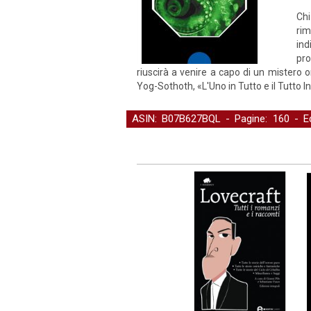
Chi
rim
ind
pro
riuscirà a venire a capo di un mistero 
Yog-Sothoth, «L'Uno in Tutto e il Tutto I
ASIN: B07B627BQL - Pagine: 160 -
E
Fantascienza, Horror e Fantasy
-
Lette