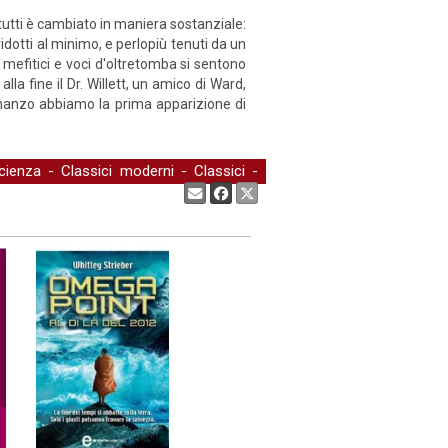
tutti è cambiato in maniera sostanziale:
ridotti al minimo, e perlopiù tenuti da un
i mefitici e voci d'oltretomba si sentono
a fine il Dr. Willett, un amico di Ward,
 romanzo abbiamo la prima apparizione di
cienza
-
Classici moderni
-
Classici
-
Condividi: