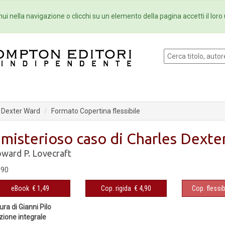
Eventi
Collane
Newsletter
Ebo
ui nella navigazione o clicchi su un elemento della pagina accetti il loro 
s Dexter Ward
Formato Copertina flessibile
l misterioso caso di Charles Dext
ward P. Lovecraft
,90
eBook
€ 1,49
Cop. rigida
€ 4,90
Cop. flessib
ura di Gianni Pilo
zione integrale