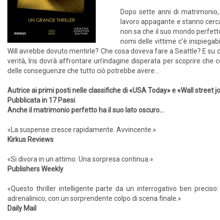
Dopo sette anni di matrimonio, I
lavoro appagante e stanno cercan
non sa che il suo mondo perfetto s
nomi delle vittime c’è inspiegabi
Will avrebbe dovuto mentirle? Che cosa doveva fare a Seattle? E su c
verità, Iris dovrà affrontare un’indagine disperata per scoprire ch
delle conseguenze che tutto ciò potrebbe avere…
Autrice ai primi posti nelle classifiche di «USA Today» e «Wall street j
Pubblicata in 17 Paesi
Anche il matrimonio perfetto ha il suo lato oscuro...
«La suspense cresce rapidamente. Avvincente.»
Kirkus Reviews
«Si divora in un attimo. Una sorpresa continua.»
Publishers Weekly
«Questo thriller intelligente parte da un interrogativo ben preci
adrenalinico, con un sorprendente colpo di scena finale.»
Daily Mail