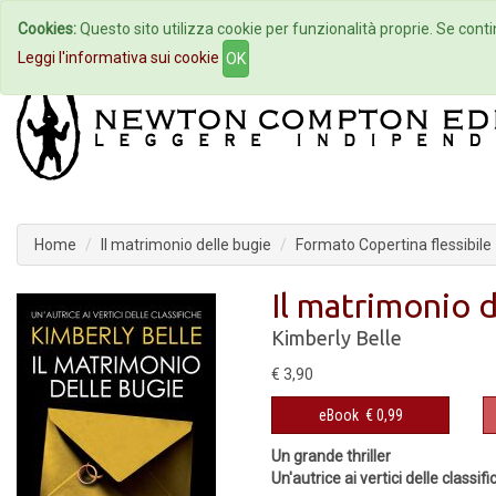
Cookies:
Questo sito utilizza cookie per funzionalità proprie. Se contin
Home
Autori
Eventi
Col
Leggi l'informativa sui cookie
OK
Home
Il matrimonio delle bugie
Formato Copertina flessibile
Il matrimonio 
Kimberly Belle
€ 3,90
eBook
€ 0,99
Un grande thriller
Un'autrice ai vertici delle classif