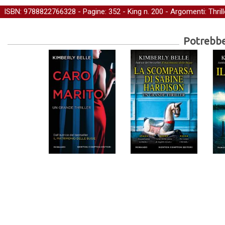
ISBN: 9788822766328 - Pagine: 352 -
King
n. 200 - Argomenti:
Thrill
Potrebber