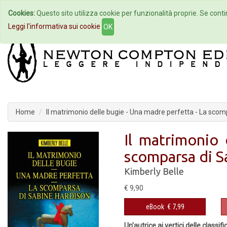
Cookies:
Questo sito utilizza cookie per funzionalità proprie. Se contin
Home
Autori
Eventi
Col
Leggi l'informativa sui cookie
OK
Home
Il matrimonio delle bugie - Una madre perfetta - La sco
Il matrimonio 
scomparsa di S
Kimberly Belle
€ 9,90
eBook
€ 7,99
Un'autrice ai vertici delle classif