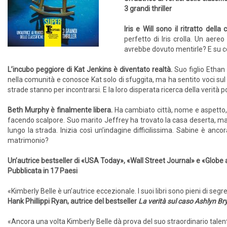
3 grandi thriller
Iris e Will sono il ritratto della
perfetto di Iris crolla. Un aereo
avrebbe do­vuto mentirle? E su 
L’incubo peggiore di Kat Jenkins è diventato realtà.
Suo figlio Ethan
nella comunità e conosce Kat solo di sfuggita, ma ha sentito voci s
strade stanno per incontrarsi. E la loro disperata ricerca della verità
Beth Murphy è finalmente libera.
Ha cambiato città, nome e aspetto,
facendo scalpore. Suo marito Jeffrey ha trovato la casa deserta, ma
lungo la strada. Inizia così un’indagine difficilissima. Sabine è anco
matrimonio?
Un’autrice bestseller di «USA Today», «Wall Street Journal» e «Globe 
Pubblicata in 17 Paesi
«Kimberly Belle è un’autrice eccezionale. I suoi libri sono pieni di segre
Hank Phillippi Ryan, autrice del bestseller
La verità sul caso Ashlyn Br
«Ancora una volta Kimberly Belle dà prova del suo straordinario talento