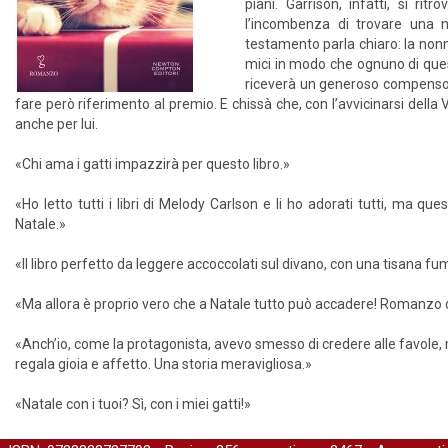
piani. Garrison, infatti, si r
l’incombenza di trovare una 
testamento parla chiaro: la nonna
mici in modo che ognuno di questi
riceverà un generoso compenso in
fare però riferimento al premio. E chissà che, con l’avvicinarsi della 
anche per lui.
«Chi ama i gatti impazzirà per questo libro.»
«Ho letto tutti i libri di Melody Carlson e li ho adorati tutti, ma q
Natale.»
«Il libro perfetto da leggere accoccolati sul divano, con una tisana 
«Ma allora è proprio vero che a Natale tutto può accadere! Romanzo d
«Anch’io, come la protagonista, avevo smesso di credere alle favole, 
regala gioia e affetto. Una storia meravigliosa.»
«Natale con i tuoi? Sì, con i miei gatti!»