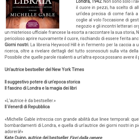
Londra, 1942.
Non sono solo i rai
il cuore in pezzi, ha scelto di
un’idea precisa di come farà a 
coglie al volo l’occasione di gest
negozio e gli incontri letterari o
un misterioso ufficiale francese la esorta a raccontare la sua storia, 
pericoloso aprire nuovamente il cuore, rischiando di essere ferita an
Giorni nostri.
La libreria Heywood Hill è in fermento per la caccia a 
ricerca, oltre a rivelare dettagli del tutto sconosciuti sulla vita dell
Possibile che quelle parole risalenti a un’altra epoca possano avere il 
Un'autrice bestseller del New York Times
Il suggestivo potere di un’epoca storica
Il fascino di Londra e la magia dei libri
«L’autrice è da bestseller.»
Il Venerdì di Repubblica
«Michelle Gable intreccia con grande abilità due linee temporali: que
bombardamenti di Londra, e quella di un’autrice dei giorni nostri in pie
adorerà!»
Kate Quinn, autrice del bestseller
Fiori dalla cenere