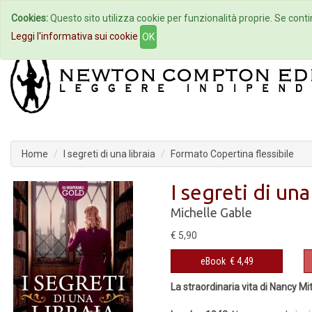
Cookies:
Questo sito utilizza cookie per funzionalità proprie. Se contin
Home
Autori
Eventi
Col
Leggi l'informativa sui cookie
OK
Home
I segreti di una libraia
Formato Copertina flessibile
I segreti di una
Michelle Gable
€ 5,90
eBook
€ 4,49
La straordinaria vita di Nancy Mi