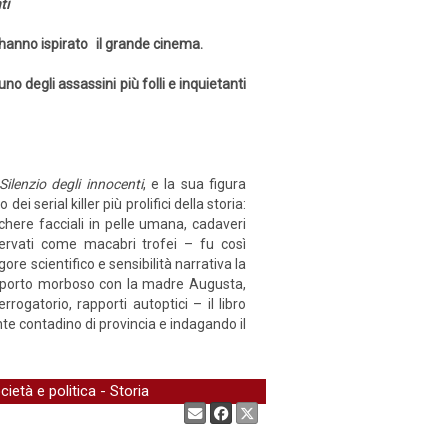
ti
 hanno ispirato il grande cinema.
no degli assassini più folli e inquietanti
Silenzio degli innocenti
, e la sua figura
i serial killer più prolifici della storia:
chere facciali in pelle umana, cadaveri
servati come macabri trofei – fu così
e scientifico e sensibilità narrativa la
 il rapporto morboso con la madre Augusta,
rrogatorio, rapporti autoptici – il libro
nte contadino di provincia e indagando il
cietà e politica
-
Storia
Condividi: