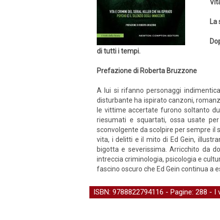
Vit
La 
Dop
di tutti i tempi.
Prefazione di Roberta Bruzzone
A lui si rifanno personaggi indimenti
disturbante ha ispirato canzoni, romanzi, o
le vittime accertate furono soltanto du
riesumati e squartati, ossa usate per
sconvolgente da scolpire per sempre il s
vita, i delitti e il mito di Ed Gein, ill
bigotta e severissima. Arricchito da docu
intreccia criminologia, psicologia e cul
fascino oscuro che Ed Gein continua a e
ISBN: 9788822794116 - Pagine: 288 -
I 