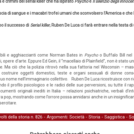
a e crimini del serial killer che ha ispirato
Psycho
e
Il silenzio degli innocen
scia di sangue e i macabri trofei umani che sconvolsero l’America e che
o il successo di
Serial killer
, Ruben De Luca ci farà entrare nella testa di u
cabili e agghiaccianti come Norman Bates in
Psycho
o Buffalo Bill nel
pere d’arte. Eppure Ed Gein, il “macellaio di Plainfield”, non è stato uno de
e. Ma ciò che la polizia ritrovò nella sua fattoria nel Wisconsin – mas
 costruire oggetti domestici, teste e organi sessuali di donne con
uo nome nell’immaginario collettivo. Ruben De Luca ricostruisce con rigor
ustrando il profilo psicologico e le radici delle sue perversioni, su tutte
menti originali inediti in Italia – relazioni psichiatriche, verbali d’inte
tura pop, mostrando come l’orrore possa annidarsi anche in un insignifica
sercitare.
volti della storia
n. 826 - Argomenti:
Società
-
Storia
-
Saggistica
-
So