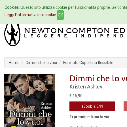
Cookies:
Questo sito utilizza cookie per funzionalità proprie. Se contin
Home
Autori
Eventi
Col
Leggi l'informativa sui cookie
OK
Home
Dimmi che lo vuoi
Formato Copertina flessibile
Dimmi che lo v
Kristen Ashley
€ 16,90
eBook
€ 5,99
Ti prende e ti porta via