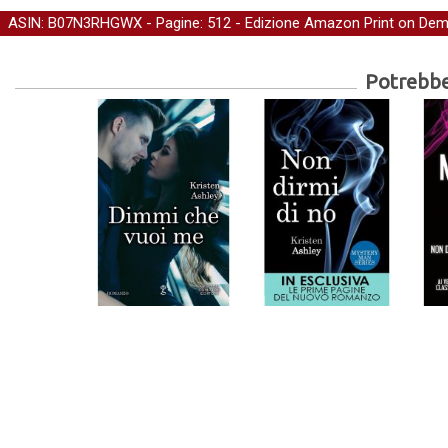
ASIN: B07N3RHGWX - Pagine: 512 -
Edizione Amazon Print on De
Potrebber