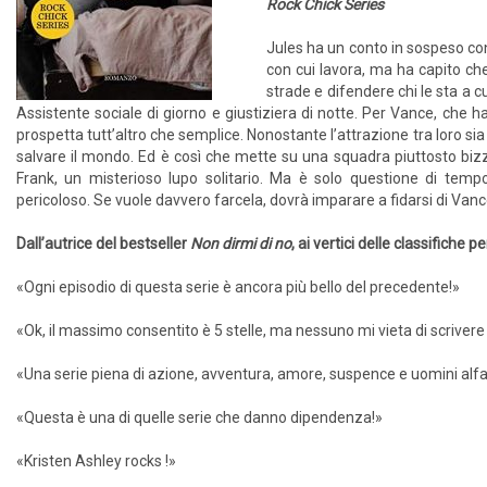
Rock Chick Series
Jules ha un conto in sospeso con
con cui lavora, ma ha capito che
strade e difendere chi le sta a c
Assistente sociale di giorno e giustiziera di notte. Per Vance, che ha 
prospetta tutt’altro che semplice. Nonostante l’attrazione tra loro s
salvare il mondo. Ed è così che mette su una squadra piuttosto bizzar
Frank, un misterioso lupo solitario. Ma è solo questione di tem
pericoloso. Se vuole davvero farcela, dovrà imparare a fidarsi di Van
Dall’autrice del bestseller
Non dirmi di no
, ai vertici delle classifiche 
«Ogni episodio di questa serie è ancora più bello del precedente!»
«Ok, il massimo consentito è 5 stelle, ma nessuno mi vieta di scrivere 
«Una serie piena di azione, avventura, amore, suspence e uomini alfa
«Questa è una di quelle serie che danno dipendenza!»
«Kristen Ashley rocks !»