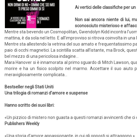
Ai vertici delle classifiche per u
Non sai ancora niente di lui, ma
sconosciuto misterioso e affasc
Mentre sta bevendo un Cosmopolitan, Gwendolyn Kidd incontra l’uomo d
mattina, è da sola nel letto. E all’improvviso si ritrova coinvolta in u
Mentre sta allestendo la vetrina del suo amato e frequentatissimo pani
paio di occhi magnetici. La scintilla scatta all’istante, ma Brock, qu
bel mezzo di una pericolosa indagine…
Mara Hanover si è innamorata al primo sguardo di Mitch Lawson, quando
morire e ha un fisico scolpito nel marmo. Accettare il suo aiuto pe
meravigliosamente complicata…
Bestseller negli Stati Uniti
Una trilogia di romanzi d’amore e suspense
Hanno scritto dei suoi libri:
«Un pizzico di mistero non guasta a questi romanzi avvincenti che ci
Publishers Weekly
«Una storia d’amore appassionante, in cui gli opposti si attraggono.»