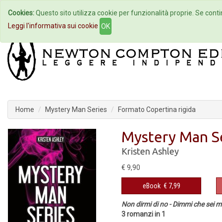
Cookies:
Questo sito utilizza cookie per funzionalità proprie. Se contin
Home
Autori
Eventi
Col
Leggi l'informativa sui cookie
OK
Home
Mystery Man Series
Formato Copertina rigida
Mystery Man S
Kristen Ashley
€ 9,90
eBook
€ 7,99
Non dirmi di no - Dimmi che sei mi
3 romanzi in 1