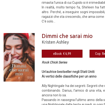
rimasta l’unica di cui Cupido si è irrimedi
In realtà, molto tempo fa, Shirleen ha fat
altro. Perché, a inseguire sogni impossibili,
ragazzi che sta crescendo, che ama come s
C’è solo...
Dimmi che sarai mio
Kristen Ashley
eBook € 6,99
Rock Chick Series
Un’autrice bestseller negli Stati Uniti
Ai vertici delle classifiche per un anno
Ally Nightingale ha dei segreti. Segreti c
combinando. Darius, l’amico di una vita, 
ancora non lo sa.
Passando in rassegna l’ultimo anno della su
una Nightingale dalla testa ai piedi, in ogn