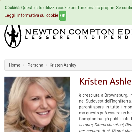
Cookies:
Questo sito utilizza cookie per funzionalità proprie. Se contin
Home
Autori
Eventi
Col
Leggi l'informativa sui cookie
OK
Home
Persona
Kristen Ashley
Kristen Ashle
è cresciuta a Brownsburg, I
nel Sudovest dell’Inghilterra
parenti sparsi in tutto il m
ma questo può essere un ben
Compton ha già pubblicato 
sempre,
Dimmi che ci sei,
Dim
per sempre di sì,
Dimmi che 