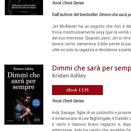
Rock Chick Series
Dall'autrice del bestseller
Dimmi che sarà p
Jet McAlister ha un segreto che non è di
trova mostruosamente sexy (per la verità a
del suo interesse. Quando, però, Jet si ritrov
lavora come cameriera, Eddie perde la pazi
utile se solo la ragazza si decidesse a parl
Dimmi che sarà per sem
Kristen Ashley
eBook € 5,99
Rock Chick Series
Indy Savage, figlia di un poliziotto e propr
è innamorata di Lee Nightingale, il fratell
è certo il classico bravo ragazzo e, dopo
attenzione, Indy ha capito che avrebbe fat