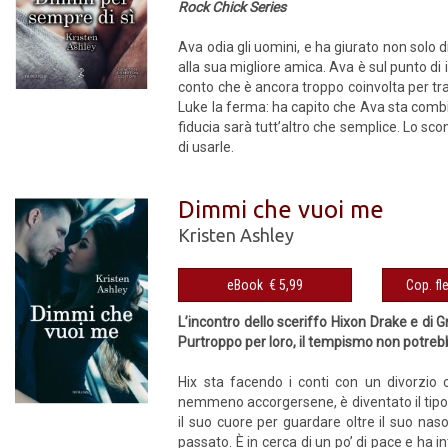
Rock Chick Series
Ava odia gli uomini, e ha giurato non solo 
alla sua migliore amica. Ava è sul punto di
conto che è ancora troppo coinvolta per tr
Luke la ferma: ha capito che Ava sta combi
fiducia sarà tutt’altro che semplice. Lo sc
di usarle.
Dimmi che vuoi me
Kristen Ashley
eBook € 5,99
L’incontro dello sceriffo Hixon Drake e di 
Purtroppo per loro, il tempismo non potreb
Hix sta facendo i conti con un divorzio c
nemmeno accorgersene, è diventato il tipo d
il suo cuore per guardare oltre il suo nas
passato. È in cerca di un po’ di pace e ha i