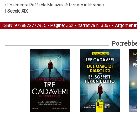
«Finalmente Raffaele Malavasi è tornato in libreria.»
Il Secolo XIX
ISBN: 9788822777935 - Pagine: 352 -
narrativa
n. 3367 - Argomenti
Potrebber