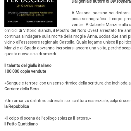
Dal geniale autore di
Sei sospetti
A Masone, paesino nei dintorni 
posa scenografica. Il corpo pre
ventre. A Gabriele Manzi e alla 
omicidi di Vittorio Bianchi, il Mostro del Nord Ovest arrestato tre an
continua a indagare sulla morte della moglie Anna, uccisa due anni pr
vicino all’assessore regionale Castello. Quale legame unisce il politic
Manzi e di Spada dovranno incrociarsi ancora una volta, perché scopr
questa nuova scia di omicidi...
Il talento del giallo italiano
100.000 copie vendute
«Sangue e terrore, con un senso ritmico della scrittura che inchioda a
Corriere della Sera
«Un romanzo dal ritmo adrenalinico: scrittura essenziale, colpi di sce
la Repubblica
«Il colpo di scena dell’epilogo spiazza il lettore.»
Il Fatto Quotidiano