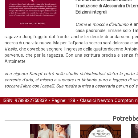
Traduzione di Alessandra Di Ler
Edizioni integrali
Come le mosche d’autunno
è am
casa padronale, rimane solo Tat
ragazzo Jurij, fuggito dal fronte, anche lei decide di andarsene per
ricerca di una vita nuova. Ma per Tat’jana la ricerca sarà dolorosa e sol
Il ballo
, che dovrebbe segnare l’ingresso della quattordicenne Antoinet
parvenue, che per la ragazza. Con una scrittura precisa e senza fr
Antoinette.
«La signora Kampf entrò nello studio richiudendosi dietro la porta i
corrente d’aria, si misero a suonare un tintinnio puro e leggero di s
toccare il libro con i capelli. Sua madre si mise a osservarla per un po’ 
ISBN: 9788822750839 - Pagine: 128 -
Classici Newton Compton
n
Narrativa
Potrebber