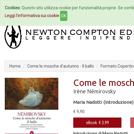
Cookies:
Questo sito utilizza cookie per funzionalità proprie. Se contin
Home
Autori
Eventi
Col
Leggi l'informativa sui cookie
OK
Home
Come le mosche d'autunno - Il ballo
Formato Copertina
Come le mosche
Irène Némirovsky
Maria Nadotti (Introduzione)
€ 9,90
eBook
€ 3,99
Introduzione di Maria Nadotti