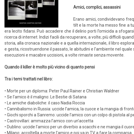
Amici, complici, assassini
Erano amici, condividevano frequ
tilt e la morte ha messo fine a tu
era lecito fidarsi. Può accadere che il delirio porti l’omicida a sfoga
ricerca di internet. Indizi facili da recuperare, a volte; più difficili q
storia, alla cronaca nazionale e a quella internazionale, il libro esplor
e gesta, ricostruendone il passato, le abitudini e l’ambiente nel quale
esecuzioni e macabre uccisioni, a volte rimaste senza movente.
Quando il killer è molto più vicino di quanto pensi
Tra i temi trattati nel libro:
• Morte per un diploma: Peter Paul Rainer e Christian Waldner
• Se l’amico è il maligno: Le Bestie di Satana
• Le amiche diaboliche: il caso Nadia Roccia
• Cannibalismo in Russia: uccide l’amica, la cuoce e la mangia di fronte 
• Giochi sporchi a Sanremo: uccide l’amico con un colpo di pistola al p
• Castrovillari: ammazza l’amico con un’accetta
• Dublino: uccide l’amico per un diverbio a scacchi e ne mangia il cuor
• Milano: accoltella a morte l’amico e poi va in TV a fare la comparsa