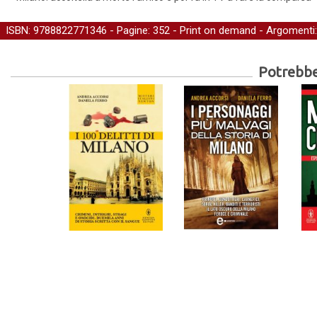
ISBN: 9788822771346 - Pagine: 352 -
Print on demand
- Argomenti
Potrebber