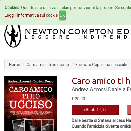
Cookies:
Questo sito utilizza cookie per funzionalità proprie. Se contin
Home
Autori
Eventi
Col
Leggi l'informativa sui cookie
OK
Home
Caro amico ti ho ucciso
Formato Copertina flessibile
Caro amico ti h
Andrea Accorsi
Daniela F
€ 20,90
eBook
€ 6,99
Dalle bestie di Satana al caso N
Quando l’amicizia diventa omici