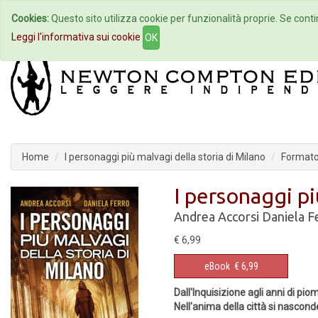
Cookies:
Questo sito utilizza cookie per funzionalità proprie. Se contin
Home
Autori
Eventi
Col
Leggi l'informativa sui cookie
OK
Home
I personaggi più malvagi della storia di Milano
Format
I personaggi pi
Andrea Accorsi
Daniela F
€ 6,99
eBook
€ 6,99
Dall'Inquisizione agli anni di pi
Nell'anima della città si nascon