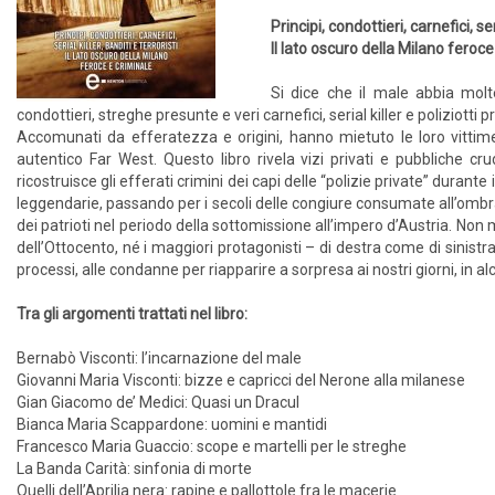
Principi, condottieri, carnefici, seri
Il lato oscuro della Milano feroce
Si dice che il male abbia molt
condottieri, streghe presunte e veri carnefici, serial killer e poliziotti pr
Accomunati da efferatezza e origini, hanno mietuto le loro vittime
autentico Far West. Questo libro rivela vizi privati e pubbliche cru
ricostruisce gli efferati crimini dei capi delle “polizie private” durant
leggendarie, passando per i secoli delle congiure consumate all’ombra
dei patrioti nel periodo della sottomissione all’impero d’Austria. Non 
dell’Ottocento, né i maggiori protagonisti – di destra come di sinistra 
processi, alle condanne per riapparire a sorpresa ai nostri giorni, in al
Tra gli argomenti trattati nel libro:
Bernabò Visconti: l’incarnazione del male
Giovanni Maria Visconti: bizze e capricci del Nerone alla milanese
Gian Giacomo de’ Medici: Quasi un Dracul
Bianca Maria Scappardone: uomini e mantidi
Francesco Maria Guaccio: scope e martelli per le streghe
La Banda Carità: sinfonia di morte
Quelli dell’Aprilia nera: rapine e pallottole fra le macerie