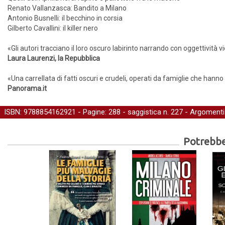
Renato Vallanzasca: Bandito a Milano
Antonio Busnelli: il becchino in corsia
Gilberto Cavallini: il killer nero
«Gli autori tracciano il loro oscuro labirinto narrando con oggettività v
Laura Laurenzi, la Repubblica
«Una carrellata di fatti oscuri e crudeli, operati da famiglie che hann
Panorama.it
ISBN: 9788854162921 - Pagine: 288 -
saggistica
n. 227 - Argomenti
Potrebber