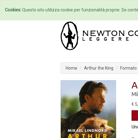
Home
Autori
Cookies:
Questo sito utilizza cookie per funzionalità proprie. Se contin
Home
Arthur the King
Formato C
A
Mi
€ 5
Una