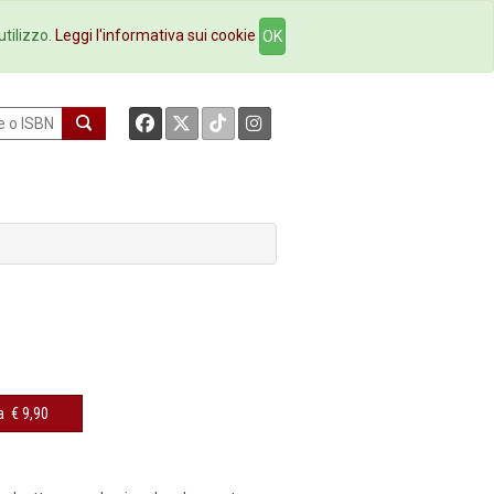
okstore
Contatti
utilizzo.
Leggi l'informativa sui cookie
OK
a
€ 9,90