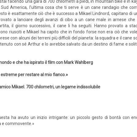
stai facendo una gara di 700 chilometri a piedi, in mountain bike e in k
 Sud America, l’ultima cosa che ti serve è un cane randagio che comi
sto è esattamente ciò che è successo a Mikael Lindnord, capitano di u
rovato a lanciare degli avanzi di cibo a un cane male in arnese che
artita, il giorno successivo, il cane li ha seguiti. Hanno provato a stac
 sono riusciti e Mikael ha capito che in fondo forse non era ciò che vo
 prese con alcuni dei terreni più difficili del pianeta: la squadra e il cane
enuto con sé Arthur e lo avrebbe salvato da un destino di fame e solitu
 mondo e che ha ispirato il film con Mark Wahlberg
i estreme per restare al mio fianco.»
 amico Mikael. 700 chilometri, un legame indissolubile
uesta ha avuto un inizio intrigante: un piccolo gesto di bontà con e
ica e commovente.»