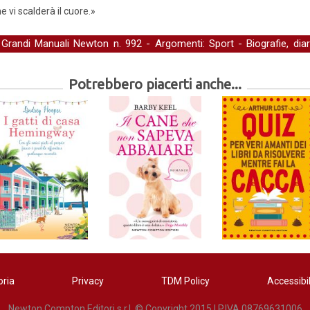
 vi scalderà il cuore.»
-
Grandi Manuali Newton
n. 992 - Argomenti:
Sport
-
Biografie, di
Potrebbero piacerti anche...
oria
Privacy
TDM Policy
Accessibil
Newton Compton Editori s.r.l. © Copyright 2015 | P.IVA 08769631006