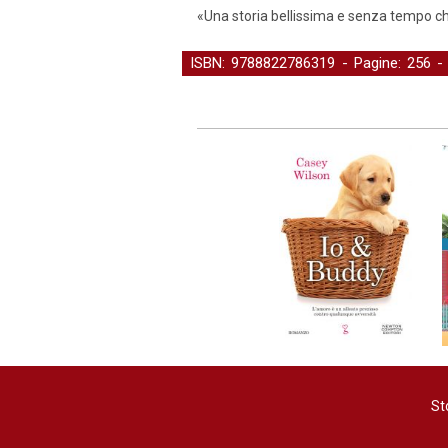
«Una storia bellissima e senza tempo che
ISBN: 9788822786319 - Pagine: 256 
Saggistica
St