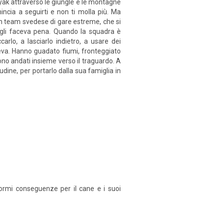
ayak attraverso le giungle e le montagne
ncia a seguirti e non ti molla più. Ma
n team svedese di gare estreme, che si
 gli faceva pena. Quando la squadra è
carlo, a lasciarlo indietro, a usare dei
leva. Hanno guadato fiumi, fronteggiato
 sono andati insieme verso il traguardo. A
dine, per portarlo dalla sua famiglia in
normi conseguenze per il cane e i suoi