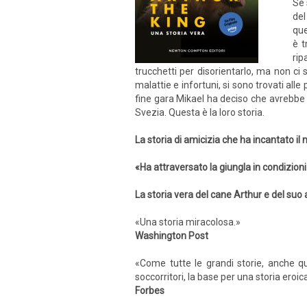
Se 
del
que
è t
rip
trucchetti per disorientarlo, ma non ci
malattie e infortuni, si sono trovati alle
fine gara Mikael ha deciso che avrebbe t
Svezia. Questa è la loro storia.
La storia di amicizia che ha incantato il
«Ha attraversato la giungla in condizion
La storia vera del cane Arthur e del suo
«Una storia miracolosa.»
Washington Post
«Come tutte le grandi storie, anche q
soccorritori, la base per una storia ero
Forbes