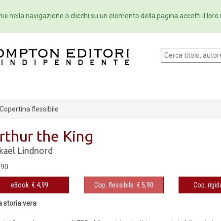
Eventi
Collane
Newsletter
Ebo
ui nella navigazione o clicchi su un elemento della pagina accetti il loro 
opertina flessibile
rthur the King
kael Lindnord
,90
eBook
€ 4,99
Cop. flessibile
€ 5,90
Cop. rigid
 storia vera