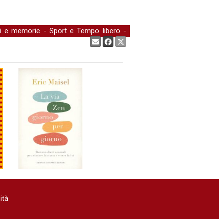
ari e memorie
-
Sport e Tempo libero
-
Condividi:
ità