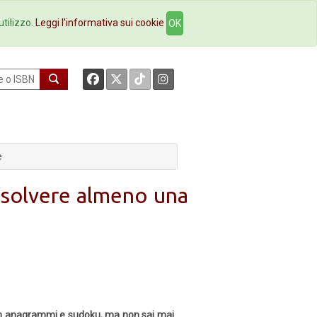
okstore
Contatti
utilizzo.
Leggi l'informativa sui cookie
OK
e
risolvere almeno una
e con anagrammi e sudoku, ma non sai mai