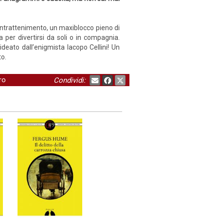
 intrattenimento, un maxiblocco pieno di
ba per divertirsi da soli o in compagnia.
deato dall’enigmista Iacopo Cellini! Un
to.
ro
Condividi: