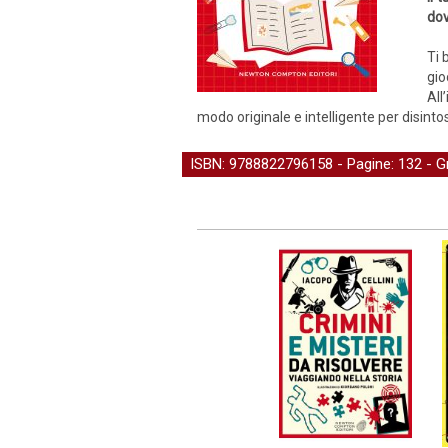
dov
Ti 
gio
All
modo originale e intelligente per disinto
ISBN: 9788822796158 - Pagine: 132 -
G