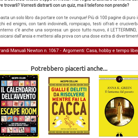
e trovarli? Vorresti distrarti con un quiz, ma il telefono non prende?
basta un solo libro da portare con te ovunque! Più di 100 pagine di puro
chi ed enigmi, con tanti indovinelli, rompicapo, testi cifrati e cruciver
’interno c’è anche una sorpresa: un gioco tutto nuovo, il LETTERMIND, i
ssicarsi dall’ansia e mettersi alla prova con una dose extra di divertimen
randi Manuali Newton
n. 1067 - Argomenti:
Casa, hobby e tempo libe
Potrebbero piacerti anche...