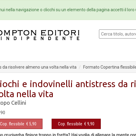
Eventi
Collane
Newsletter
Ebo
ui nella navigazione o clicchi su un elemento della pagina accetti il loro 
ss da risolvere almeno una volta nella vita
Formato Copertina flessibil
iochi e indovinelli antistress da 
olta nella vita
copo Cellini
,90
Cop. flessibile
€ 5,90
Cop. flessibile
€ 9,90
tuo cruciverba finisce troppo in fretta? Hai voglia di allenare la ment