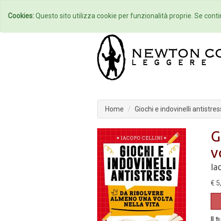
Home
Autori
Cookies:
Questo sito utilizza cookie per funzionalità proprie. Se contin
Home
Giochi e indovinelli antistre
G
v
Ia
€ 5
Il 