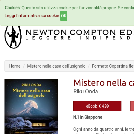
Cookies:
Questo sito utilizza cookie per funzionalità proprie. Se contin
Home
Autori
Eventi
Col
Leggi l'informativa sui cookie
OK
Home
Mistero nella casa dell'usignolo
Formato Copertina fles
Mistero nella c
Riku Onda
eBook
€ 4,99
N.1 in Giappone
Ogni anno da quattro anni, le tre