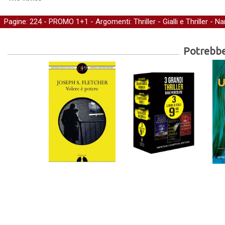
Pagine: 224 -
PROMO 1+1
- Argomenti:
Thriller
-
Gialli e Thriller
-
Nar
Potrebber