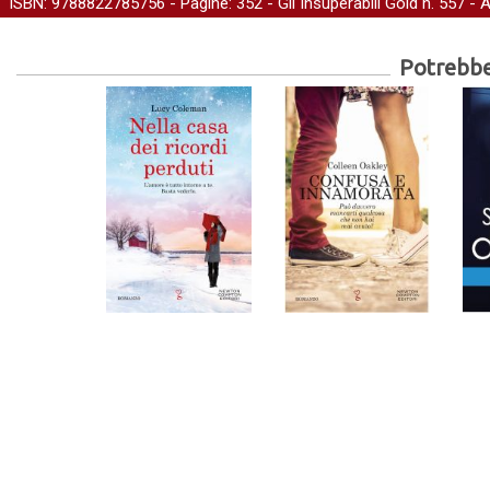
ISBN: 9788822785756 - Pagine: 352 -
Gli Insuperabili Gold
n. 557 - 
Potrebber