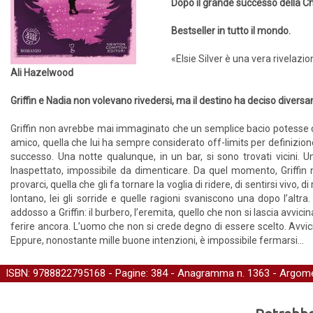
Dopo il grande successo della C
Bestseller in tutto il mondo.
«Elsie Silver è una vera rivelazio
Ali Hazelwood
Griffin e Nadia non volevano rivedersi, ma il destino ha deciso diversa
Griffin non avrebbe mai immaginato che un semplice bacio potesse cam
amico, quella che lui ha sempre considerato off-limits per definizione
successo. Una notte qualunque, in un bar, si sono trovati vicini. 
Inaspettato, impossibile da dimenticare. Da quel momento, Griffin
provarci, quella che gli fa tornare la voglia di ridere, di sentirsi vivo, 
lontano, lei gli sorride e quelle ragioni svaniscono una dopo l’alt
addosso a Griffin: il burbero, l’eremita, quello che non si lascia avvici
ferire ancora. L’uomo che non si crede degno di essere scelto. Avvicina
Eppure, nonostante mille buone intenzioni, è impossibile fermarsi…
ISBN: 9788822795168 - Pagine: 384 -
Anagramma
n. 1363 - Argome