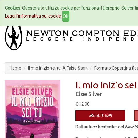
Cookies:
Questo sito utilizza cookie per funzionalità proprie. Se contin
Home
Autori
Eventi
Col
Leggi l'informativa sui cookie
OK
Home
Il mio inizio sei tu. A False Start
Formato Copertina fles
Il mio inizio sei
Elsie Silver
€ 12,90
eBook
€ 6,99
Dall’autrice bestseller del
New Yo