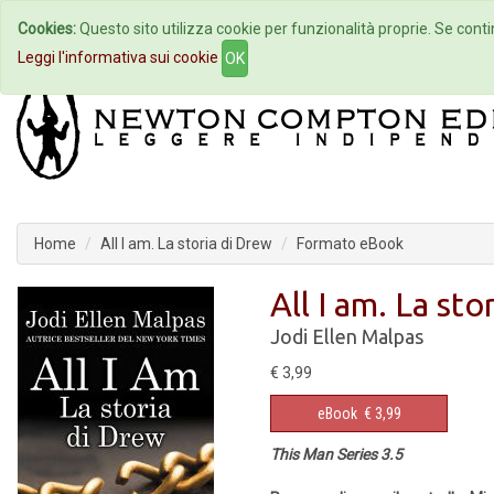
Cookies:
Questo sito utilizza cookie per funzionalità proprie. Se contin
Home
Autori
Eventi
Col
Leggi l'informativa sui cookie
OK
Home
All I am. La storia di Drew
Formato eBook
All I am. La sto
Jodi Ellen Malpas
€ 3,99
eBook
€ 3,99
This Man Series 3.5