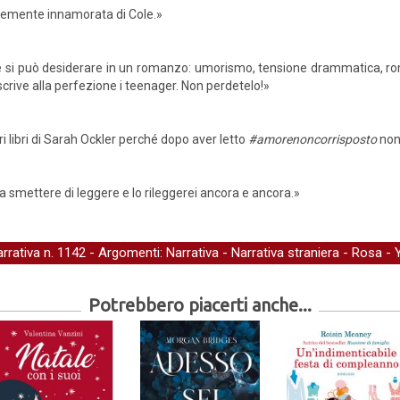
ollemente innamorata di Cole.»
e si può desiderare in un romanzo: umorismo, tensione drammatica, ro
escrive alla perfezione i teenager. Non perdetelo!»
ri libri di Sarah Ockler perché dopo aver letto
#amorenoncorrisposto
non
 a smettere di leggere e lo rileggerei ancora e ancora.»
arrativa
n. 1142 - Argomenti:
Narrativa
-
Narrativa straniera
-
Rosa
-
Potrebbero piacerti anche...