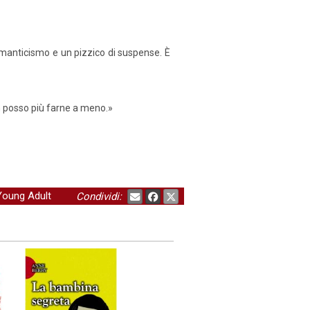
manticismo e un pizzico di suspense. È
 posso più farne a meno.»
Young Adult
Condividi: