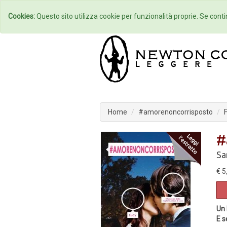
Home
Autori
Cookies:
Questo sito utilizza cookie per funzionalità proprie. Se contin
Home
#amorenoncorrisposto
#
Sa
€ 5
Un 
E s