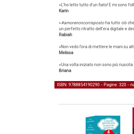
«L’ho letto tutto d’un fiato! E mi sono f
Karin
«
#amorenoncorrisposto
ha tutto ciò ch
un perfetto ritratto dell’era digitale e d
Rabiah
«Non vedo l’ora di mettere le mani su alt
Melissa
«Una volta iniziato non sono più riuscita
Briana
ISBN: 9788854190290 - Pagine: 320 -
n