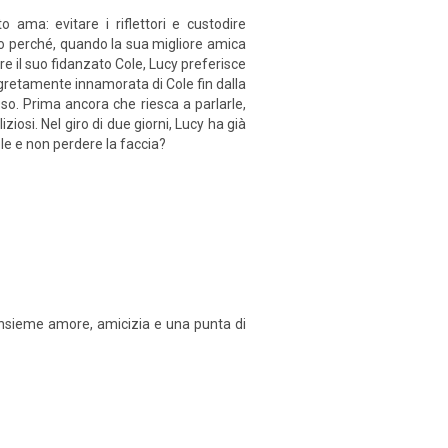
 ama: evitare i riflettori e custodire
co perché, quando la sua migliore amica
e il suo fidanzato Cole, Lucy preferisce
egretamente innamorata di Cole fin dalla
sso. Prima ancora che riesca a parlarle,
osi. Nel giro di due giorni, Lucy ha già
ole e non perdere la faccia?
nsieme amore, amicizia e una punta di