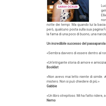
Luc
gel
Ell
non
notte dei tempi. Ma quando lui la bacia 
però, qualcuno posta sulla sua pagina Fa
la fama di una poco di buono, una narcisi
Un incredibile successo del passaparola
«Sembra davvero di essere dentro al r
«Un’intrigante storia di amore e amicizi
Booklist
«Non avevo mai letto niente di simile.
#
mistero. Non si può chiedere di più.»
Gabbie
«Un libro strepitoso. Mi ha fatto ridere
Nemo