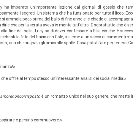
y ha imparato un’importante lezione dai giornali di gossip che tanto
osamente i segreti. Un sistema che ha funzionato per tutto il liceo. Ec
ie si ammala poco prima del ballo di fine anno e le chiede di accompagnar
 dirle che per la serata aveva in mente tutt'altro. E soprattutto che è s
alla fine del ballo, Lucy sa di dover confessare a Ellie ciò che è succe
cebook le foto del bacio con Cole, insieme a un sacco di commenti malizi
sta, una che pugnala gli amici alle spalle. Cosa potrà fare per tenersi C
omanzo!»
a che offre al tempo stesso un’interessante analisi dei social media.»
amorenoncorrisposto
è un romanzo unico nel suo genere, che mette i
, sospirare e persino commuovere.»