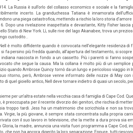
914. La Russia è sull’orlo del collasso economico e sociale e la famigl
ribilmente incerto. La granduchessa Tatiana è innamorata dell’ufficia
ndono una piega catastrofica, mettendo a rischio la loro storia d’amore e
6. Dopo una rivelazione inaspettata e devastante, Kitty Fisher lasci
ello Stato di New York. Lì, sulle rive del lago Akanabee, trova un prezios
 lungo custodito…
Nell è molto diffidente quando è convocata nell’elegante residenza di f
 si fa persino più fredda quando, all’apertura del testamento, si scopre 
 indiana nascosta in fondo a un cassetto. Più i parenti si fanno sospet
vvocato che segue la causa. Ma la collana è molto più di un semplice pr
nizio quando Ambrose Quincy tornò da un lungo e pericoloso viaggio in In
suo ritorno, però, Ambrose venne informato delle nozze di May con su
to di quel gioiello antico, Nell deve tornare indietro di quasi un secolo, per
ieme per un’altra estate nella vecchia casa di famiglia di Cape Cod. Qu
 è preoccupata per il recente divorzio dei genitori, che rischia di mettere 
 sia troppo tardi. Jess ha un matrimonio che scricchiola e non sa trova
a. Virgie, la più giovane, è sempre stata concentrata sulla propria carr
 privata con il suo lavoro in televisione, che la mette a dura prova si
Gloria, la madre, annuncia una visita fuori programma a Cape Cod, insi
rito, che non ha ancora digerito la loro separazione. Eppure, tutti ries