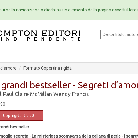
Eventi
Collane
Newsletter
Ebo
ui nella navigazione o clicchi su un elemento della pagina accetti il loro 
i d’amore
Formato Copertina rigida
 grandi bestseller - Segreti d’amo
ll Paul
Claire McMillan
Wendy Francis
,90
Cop. rigida
€ 9,90
randi bestseller
moglie segreta - La misteriosa scomparsa della collana di perle -
I segre