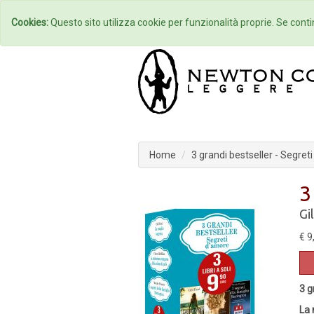
Home
Autori
Cookies:
Questo sito utilizza cookie per funzionalità proprie. Se contin
Home
3 grandi bestseller - Segret
3
Gi
€ 9
3 g
La 