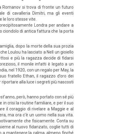
ia Romanov si trova di fronte un futuro
le di cavalleria Dimitri, ma gli eventi
 le loro stesse vite.
a precipitosamente Londra per andare a
o ciondolo di antica fattura che la porta
amiglia, dopo la morte della sua prozia
che Loulou ha lasciato a Nell un gioiello
tosi e più la ragazza decide di fidarsi
ezioso, il monile infatti è legato a un
dia, nel 1920, con un regalo per May, la
o fratello Ethan, il ragazzo d’oro dei
 riportare alla luce i segreti più nascosti
est’anno, però, hanno portato con sé più
in crisi la routine familiare, e per il suo
re il coraggio di rivelare a Maggie e al
iera, ma ora c’è un uomo nella sua vita.
a emotivamente che fisicamente. Conta su
eme al nuovo fidanzato, coglie tutti di
cono a mantenere la calma, almeno finché