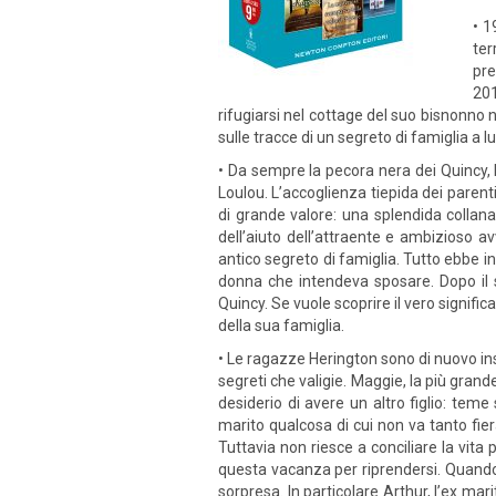
• 1
ter
pre
201
rifugiarsi nel cottage del suo bisnonno n
sulle tracce di un segreto di famiglia a
• Da sempre la pecora nera dei Quincy, 
Loulou. L’accoglienza tiepida dei parenti
di grande valore: una splendida collana
dell’aiuto dell’attraente e ambizioso a
antico segreto di famiglia. Tutto ebbe i
donna che intendeva sposare. Dopo il 
Quincy. Se vuole scoprire il vero significa
della sua famiglia.
• Le ragazze Herington sono di nuovo ins
segreti che valigie. Maggie, la più grande,
desiderio di avere un altro figlio: teme
marito qualcosa di cui non va tanto fier
Tuttavia non riesce a conciliare la vita
questa vacanza per riprendersi. Quando 
sorpresa. In particolare Arthur, l’ex ma