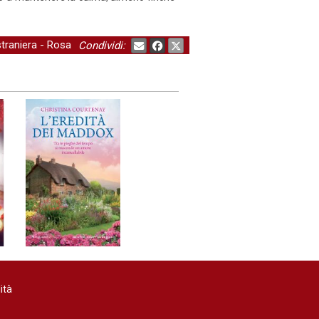
straniera
-
Rosa
Condividi:
ità