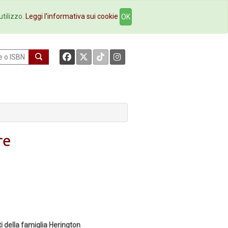
okstore
Contatti
utilizzo.
Leggi l'informativa sui cookie
OK
re
ti della famiglia Herington