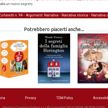
galla un nuovo segreto…
Cofanetti
n. 94 - Argomenti:
Narrativa
-
Narrativa storica
-
Narrativa 
Potrebbero piacerti anche...
oria
Privacy
TDM Policy
Accessibil
Newton Compton Editori s.r.l. © Copyright 2015 | P.IVA 08769631006